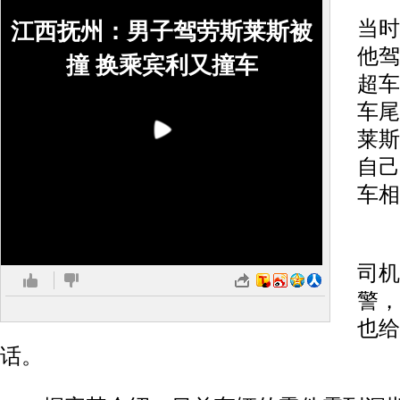
货
当时
江西抚州：男子驾劳斯莱斯被
他驾
撞 换乘宾利又撞车
超车
车尾
莱斯
自己
车相
事
司机
警，
也给
话。