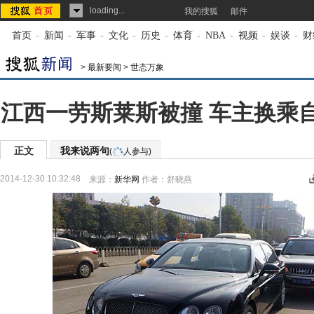
loading...
我的搜狐
邮件
首页
-
新闻
-
军事
-
文化
-
历史
-
体育
-
NBA
-
视频
-
娱谈
-
财
>
最新要闻
>
世态万象
江西一劳斯莱斯被撞 车主换乘
正文
我来说两句
(
人参与)
2014-12-30 10:32:48
来源：
新华网
作者：舒晓燕