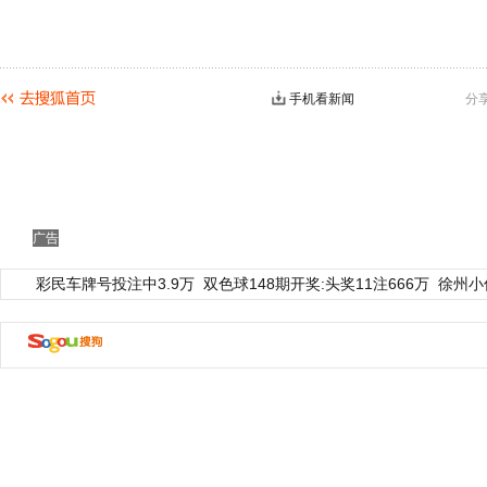
手机看新闻
分
广告
彩民车牌号投注中3.9万
双色球148期开奖:头奖11注666万
徐州小