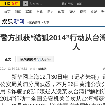
loading...
我的搜狐
邮件
首页
-
新闻
-
军事
-
文化
-
历史
-
体育
-
NBA
-
视频
-
娱谈
-
财
>
国内要闻
>
时事
警方抓获“猎狐2014”行动从
人
正文
我来说两句
(
人参与)
2014-12-30 22:49:32
来源：
新华网
新华网上海12月30日电（记者朱翃）记
公安局黄浦分局获悉，本月26日黄浦公安
用卡诈骗的犯罪嫌疑人凌某从台湾押解回沪
2014”行动中全国公安机关首次从台湾抓