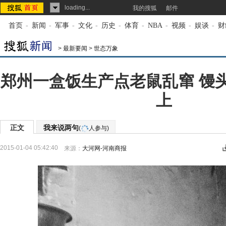
loading...
我的搜狐
邮件
首页
-
新闻
-
军事
-
文化
-
历史
-
体育
-
NBA
-
视频
-
娱谈
-
财
>
最新要闻
>
世态万象
郑州一盒饭生产点老鼠乱窜 馒
上
正文
我来说两句
(
人参与)
2015-01-04 05:42:40
来源：
大河网-河南商报