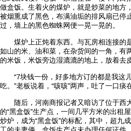
做盒饭。生着火的煤炉，就是炒菜的地方
被烟熏成了黑色，布满油垢的排风扇已停
过，墙上的黑色蜘蛛网便一晃一晃的。
煤炉上正炖着东西。与瓦房相连接的是
如山的米、油和菜，在杂货间的一角，有
的米饭，米饭旁边湿漉漉的地上，放着去
“7块钱一份，好多地方订的都是我这儿
吃。”老板说着，“咳咳”两声，吐了一口痰
随后，河南商报记者又暗访了位于西大
的“黑盒饭”生产点，一间几平方米的出租
炒炉，成为“黑盒饭”的标配，其中，超九
工的夫妻俩，盒饭生产点未办理任何证件