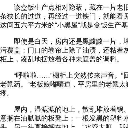
该盒饭生产点相对隐蔽，藏在一片老旧
条狭长的过道，再经过一道铁门，就能看
这间五六平方米的“小黑屋”就是盒饭生产
即使是白天，房内还是黑黢黢一片，墙
污覆盖；门口的卷帘上除了油渍，还粘着
柜上，凌乱地摆放着各种未遮盖的调料。
“呼啦啦……”橱柜上突然传来声音。“
老鼠药。”老板娘嘟囔道，平房里的老鼠太
疼。
屋内，湿漉漉的地上，散乱堆放着锅、
意搁在油腻腻的板凳上；一根发黑的塑料
头，另一头直接搁在地上。“水管太脏，我