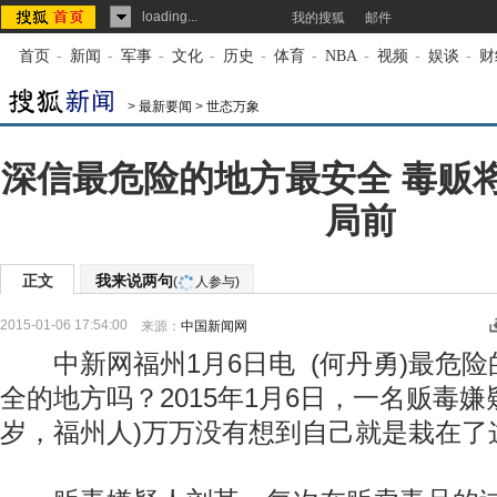
loading...
我的搜狐
邮件
首页
-
新闻
-
军事
-
文化
-
历史
-
体育
-
NBA
-
视频
-
娱谈
-
财
>
最新要闻
>
世态万象
深信最危险的地方最安全 毒贩
局前
正文
我来说两句
(
人参与)
2015-01-06 17:54:00
来源：
中国新闻网
中新网福州1月6日电 (何丹勇)最危险
全的地方吗？2015年1月6日，一名贩毒嫌
岁，福州人)万万没有想到自己就是栽在了