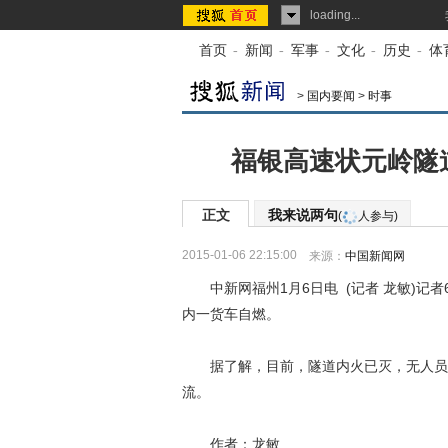
loading...
首页
-
新闻
-
军事
-
文化
-
历史
-
体
>
国内要闻
>
时事
福银高速状元岭隧
正文
我来说两句
(
人参与)
2015-01-06 22:15:00
来源：
中国新闻网
中新网福州1月6日电 (记者 龙敏)记者
内一货车自燃。
据了解，目前，隧道内火已灭，无人员伤
流。
作者：龙敏