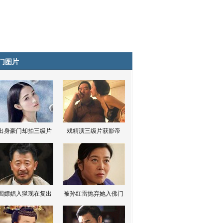
门图片
出身豪门却拍三级片
戏精演三级片获影帝
因嫖娼入狱现在复出
被孙红雷抛弃她入佛门