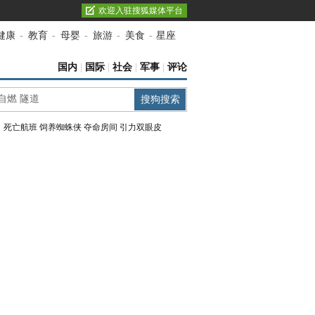
欢迎入驻搜狐媒体平台
健康
-
教育
-
母婴
-
旅游
-
美食
-
星座
国内
|
国际
|
社会
|
军事
|
评论
：
死亡航班
饲养蜘蛛侠
夺命房间
引力双眼皮