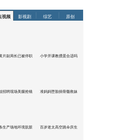
点视频
影视剧
综艺
原创
黄片副局长已被停职
小学开课教掼蛋合适吗
姐招聘现场美腿抢镜
准妈妈堕胎捐骨髓救妹
条生产场地环境肮脏
百岁老太高空跳伞庆生