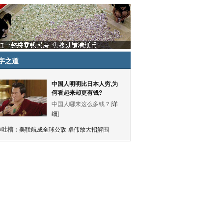
字之道
中国人明明比日本人穷,为
何看起来却更有钱?
中国人哪来这么多钱？[
详
细
]
神吐槽：
美联航成全球公敌 卓伟放大招解围