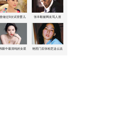
曾做过9次试管婴儿
张丰毅被网友骂人渣
伟眼中最清纯的女星
艳照门后张柏芝这么说