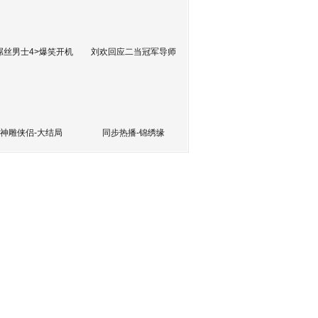
屌丝男士4>爆笑开机
刘欢回应二当冠军导师
神雕侠侣-大结局
同步热播-锦绣缘