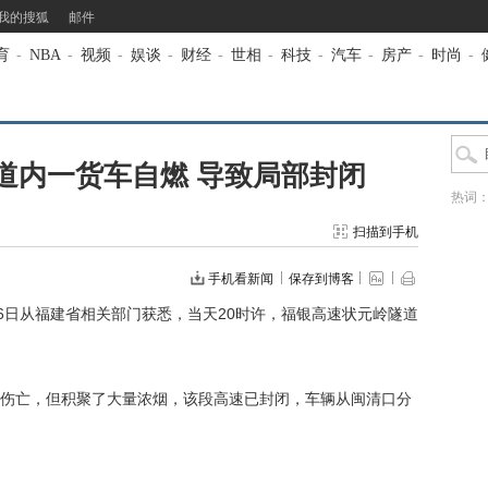
我的搜狐
邮件
育
-
NBA
-
视频
-
娱谈
-
财经
-
世相
-
科技
-
汽车
-
房产
-
时尚
-
道内一货车自燃 导致局部封闭
热词
扫描到手机
手机看新闻
保存到博客
6日从福建省相关部门获悉，当天20时许，福银高速状元岭隧道
亡，但积聚了大量浓烟，该段高速已封闭，车辆从闽清口分