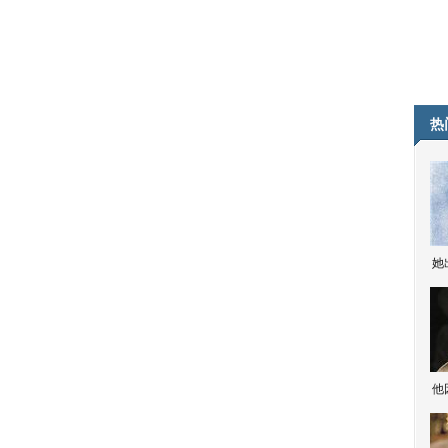
热
她
他