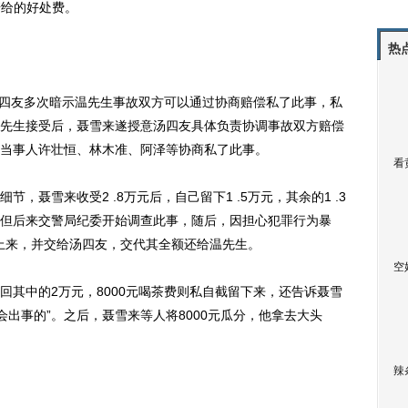
诺给的好处费。
热
四友多次暗示温先生事故双方可以通过协商赔偿私了此事，私
先生接受后，聂雪来遂授意汤四友具体负责协调事故双方赔偿
当事人许壮恒、林木准、阿泽等协商私了此事。
看
雪来收受2 .8万元后，自己留下1 .5万元，其余的1 .3
但后来交警局纪委开始调查此事，随后，因担心犯罪行为暴
缴上来，并交给汤四友，交代其全额还给温先生。
空
中的2万元，8000元喝茶费则私自截留下来，还告诉聂雪
会出事的”。之后，聂雪来等人将8000元瓜分，他拿去大头
辣