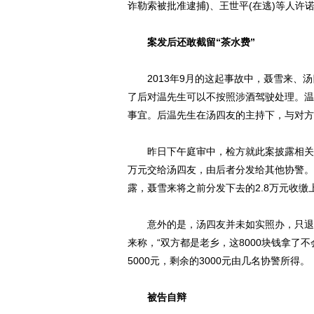
诈勒索被批准逮捕)、王世平(在逃)等人许
案发后还敢截留“茶水费”
2013年9月的这起事故中，聂雪来、汤
了后对温先生可以不按照涉酒驾驶处理。温
事宜。后温先生在汤四友的主持下，与对方
昨日下午庭审中，检方就此案披露相关细节，聂
万元交给汤四友，由后者分发给其他协警。
露，聂雪来将之前分发下去的2.8万元收
意外的是，汤四友并未如实照办，只退回其
来称，“双方都是老乡，这8000块钱拿了不
5000元，剩余的3000元由几名协警所得。
被告自辩