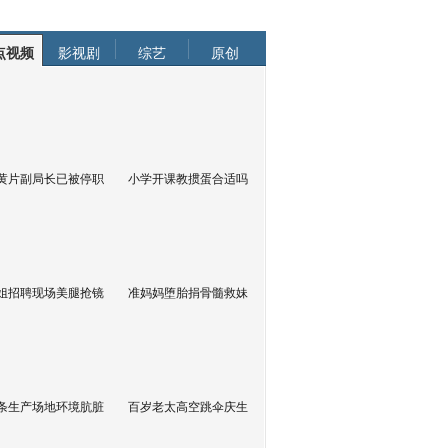
点视频
影视剧
综艺
原创
黄片副局长已被停职
小学开课教掼蛋合适吗
姐招聘现场美腿抢镜
准妈妈堕胎捐骨髓救妹
条生产场地环境肮脏
百岁老太高空跳伞庆生