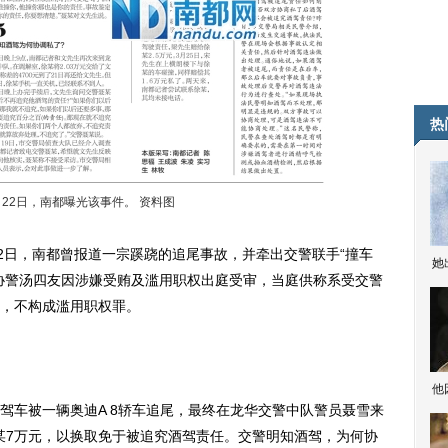
热
4月22日，南都曝光该事件。 资料图
2日，南都曾报道一宗蹊跷的追尾事故，并牵出交警联手“撞车
她
协警汤四友因涉嫌受贿及滥用职权出庭受审，当庭供称系受交警
，不构成滥用职权罪。
他
驾车被一辆奥迪A 8轿车追尾，最终在龙华交警中队警员聂雪来
徐某7万元，以换取免于被追究酒驾责任。交警明知酒驾，为何协