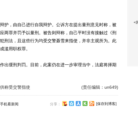
<
护，由自己进行自我辩护。公诉方在提出量刑意见时称，被
应两罪并罚予以量刑。被告则辩称，自己平时没有接触过《刑
犯刑法，且这些行为均受交警聂雪来指使，并非主观所为。此
成滥用职权罪。
出缓刑判罚。目前，此案仍在进一步审理当中，法庭将择期
庭供称受交警指使
(责任编辑：un649)
[保存到博客]
手机看新闻
分享：