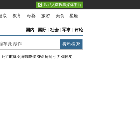
欢迎入驻搜狐媒体平台
健康
-
教育
-
母婴
-
旅游
-
美食
-
星座
国内
|
国际
|
社会
|
军事
|
评论
：
死亡航班
饲养蜘蛛侠
夺命房间
引力双眼皮