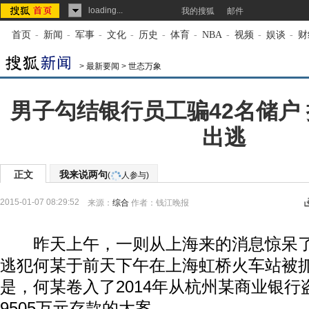
loading...
我的搜狐
邮件
首页
-
新闻
-
军事
-
文化
-
历史
-
体育
-
NBA
-
视频
-
娱谈
-
财
>
最新要闻
>
世态万象
男子勾结银行员工骗42名储户
出逃
正文
我来说两句
(
人参与)
2015-01-07 08:29:52
来源：
综合
作者：钱江晚报
昨天上午，一则从上海来的消息惊呆了
逃犯何某于前天下午在上海虹桥火车站被
是，何某卷入了2014年从杭州某商业银行
9505万元存款的大案。