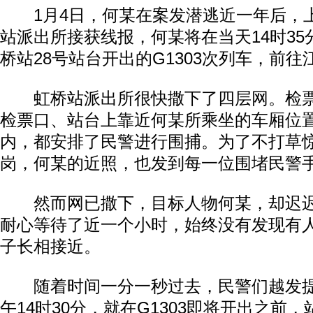
1月4日，何某在案发潜逃近一年后，
站派出所接获线报，何某将在当天14时3
桥站28号站台开出的G1303次列车，前往
虹桥站派出所很快撒下了四层网。检票
检票口、站台上靠近何某所乘坐的车厢位
内，都安排了民警进行围捕。为了不打草
岗，何某的近照，也发到每一位围堵民警
然而网已撒下，目标人物何某，却迟迟
耐心等待了近一个小时，始终没有发现有
子长相接近。
随着时间一分一秒过去，民警们越发提
午14时30分，就在G1303即将开出之前