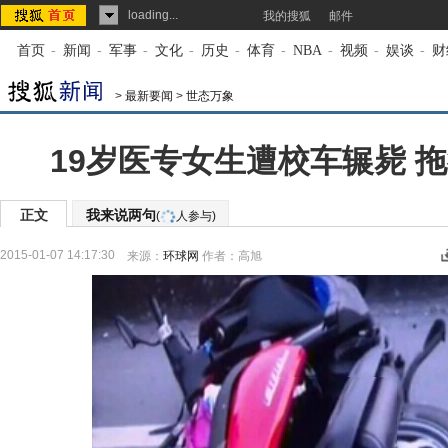
loading...
我的搜狐
邮件
首页
-
新闻
-
军事
-
文化
-
历史
-
体育
-
NBA
-
视频
-
娱谈
-
财
>
最新要闻
>
世态万象
19岁医专女生遭校车辗毙 拖行
正文
我来说两句
(
人参与)
2015-01-07 14:17:30
来源：
环球网
作者：高旭