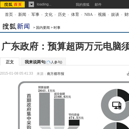
loading...
我的搜狐
邮件
首页
-
新闻
-
军事
-
文化
-
历史
-
体育
-
NBA
-
视频
-
娱谈
-
财
>
国内要闻
>
时事
广东政府：预算超两万元电脑
正文
我来说两句
(
人参与)
2015-01-08 05:41:33
来源：
南方都市报