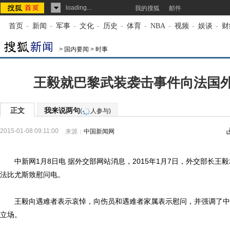
loading...
我的搜狐
邮件
首页
-
新闻
-
军事
-
文化
-
历史
-
体育
-
NBA
-
视频
-
娱谈
-
财
>
国内要闻
>
时事
王毅就巴黎武装袭击事件向法国
正文
我来说两句
(
人参与)
2015-01-08 09:11:00
来源：
中国新闻网
中新网1月8日电 据外交部网站消息，2015年1月7日，外交部长王
法比尤斯致慰问电。
王毅向遇难者表示哀悼，向伤员和遇难者家属表示慰问，并强调了中
立场。