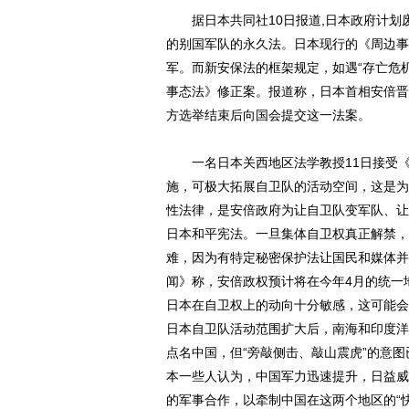
据日本共同社10日报道,日本政府计划
的别国军队的永久法。日本现行的《周边事
军。而新安保法的框架规定，如遇“存亡危
事态法》修正案。报道称，日本首相安倍晋
方选举结束后向国会提交这一法案。
一名日本关西地区法学教授11日接受《
施，可极大拓展自卫队的活动空间，这是为
性法律，是安倍政府为让自卫队变军队、让
日本和平宪法。一旦集体自卫权真正解禁，
难，因为有特定秘密保护法让国民和媒体并
闻》称，安倍政权预计将在今年4月的统一
日本在自卫权上的动向十分敏感，这可能会
日本自卫队活动范围扩大后，南海和印度洋
点名中国，但“旁敲侧击、敲山震虎”的意图
本一些人认为，中国军力迅速提升，日益威
的军事合作，以牵制中国在这两个地区的“