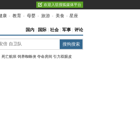
欢迎入驻搜狐媒体平台
健康
-
教育
-
母婴
-
旅游
-
美食
-
星座
国内
|
国际
|
社会
|
军事
|
评论
：
死亡航班
饲养蜘蛛侠
夺命房间
引力双眼皮