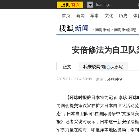
loading...
首页
-
新闻
-
军事
-
文化
-
历史
-
体
>
南海争端
>
南海争端消息
安倍修法为自卫队
正文
我来说两句
(
人参与)
2015-01-12 04:59:09
来源：
环球时报
【环球时报驻日本特约记者 李珍 环球时
向国会提交审议旨在扩大日本自卫队活动范
态”，日本自卫队可“在国际纷争中”支援除
报》记者采访时表示，日本这一新安保法框
军事力量在南海、印度洋等地区搅局，牵制