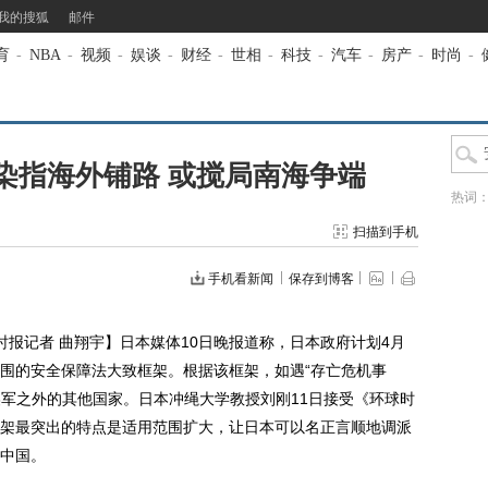
我的搜狐
邮件
育
-
NBA
-
视频
-
娱谈
-
财经
-
世相
-
科技
-
汽车
-
房产
-
时尚
-
染指海外铺路 或搅局南海争端
热词
扫描到手机
手机看新闻
保存到博客
报记者 曲翔宇】日本媒体10日晚报道称，日本政府计划4月
围的安全保障法大致框架。根据该框架，如遇“存亡危机事
美军之外的其他国家。日本冲绳大学教授刘刚11日接受《环球时
架最突出的特点是适用范围扩大，让日本可以名正言顺地调派
中国。