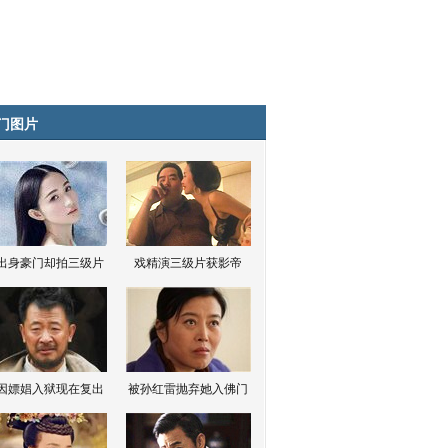
门图片
出身豪门却拍三级片
戏精演三级片获影帝
因嫖娼入狱现在复出
被孙红雷抛弃她入佛门