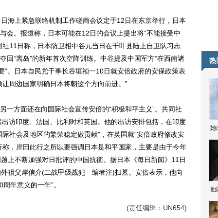
日海上紧急联络机制工作磋商会议定于12日在东京举行，日本
与会。报道称，日本可能在12日的会议上提出将“不能接受中
同社11日称，日本防卫相中谷元当日在千叶县陆上自卫队习志
夺回“离岛”的新年首次空降训练。中谷提及中国军方“在西南诸
热
要”。日本自民党干事长谷垣祯一10日就安倍政府的安保政策表
须让周边国家明确日本将朝这个方向前进。”
一方面还在向国际社会宣传安倍的“积极和平主义”。共同社
日起出访印度、法国、比利时和英国。他的出访安排包括，在印度
她
国际社会及地区的繁荣稳定做贡献”，在英国就“安倍政府修改安
析称，岸田此行之所以要强调日本是和平国家，主要是由于今年
问题上不断加强对日批评的中国抗衡。据日本《每日新闻》11日
的外祖父岸信介(二战甲级战犯—编者注)扫墓。安倍表示，他向
0周年意义的一年”。
他
(责任编辑：UN654)