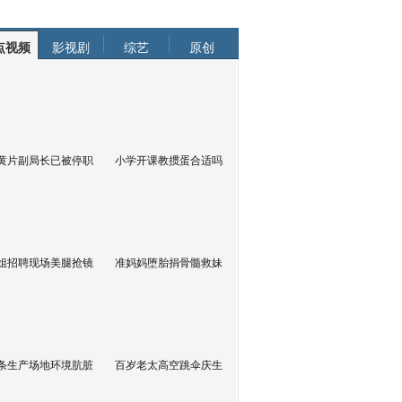
点视频
影视剧
综艺
原创
黄片副局长已被停职
小学开课教掼蛋合适吗
姐招聘现场美腿抢镜
准妈妈堕胎捐骨髓救妹
条生产场地环境肮脏
百岁老太高空跳伞庆生