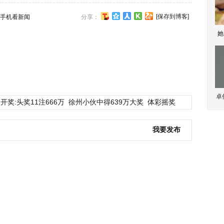
[保存到博客]
手机看新闻
分享：
她
卓
开奖:头奖11注666万
徐州小伙中得639万大奖
体彩摇奖
我要发布