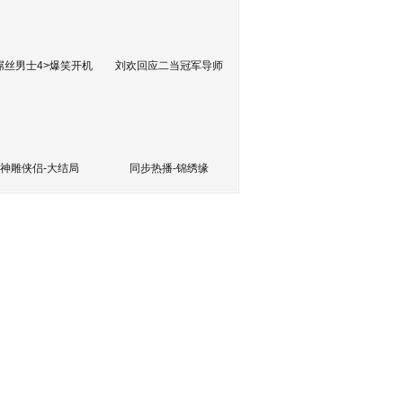
屌丝男士4>爆笑开机
刘欢回应二当冠军导师
神雕侠侣-大结局
同步热播-锦绣缘