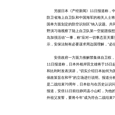
另据日本《产经新闻》11日报道称，中
防卫省海上自卫队和中国海军的相关人士将
国单方面划定的防空识别区”纳入议题。共
野演习场视察了陆上自卫队第一空挺团假想
岛加强活动”一事，称“应对一切事态至关重
示，安保法制有必要谋求周边国理解，“必
安倍政府一方面力推解禁集体自卫权，另
11日报道称，日本外相岸田文雄将于15
和比利时发表演讲，“切实介绍日本如何为
保政策旨在和平”的立场进行说明。报道分
是二战结束70周年，日本欲与在历史认识
报道，安倍11日前往静冈县小山町，为他
外祖父发誓，要将今年“成为符合二战结束7