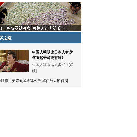
字之道
中国人明明比日本人穷,为
何看起来却更有钱?
中国人哪来这么多钱？[
详
细
]
神吐槽：
美联航成全球公敌 卓伟放大招解围