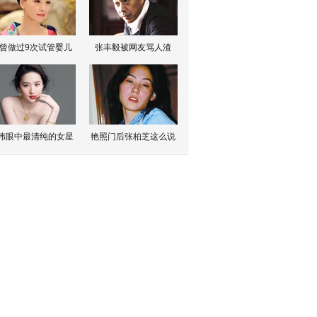
曾做过9次试管婴儿
张丰毅被网友骂人渣
伟眼中最清纯的女星
艳照门后张柏芝这么说