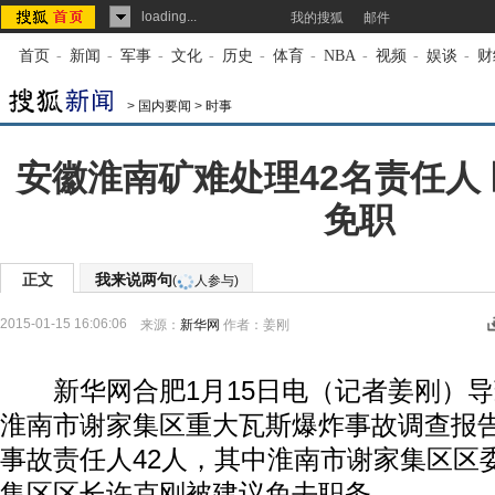
loading...
我的搜狐
邮件
首页
-
新闻
-
军事
-
文化
-
历史
-
体育
-
NBA
-
视频
-
娱谈
-
财
>
国内要闻
>
时事
安徽淮南矿难处理42名责任人
免职
正文
我来说两句
(
人参与)
2015-01-15 16:06:06
来源：
新华网
作者：姜刚
新华网合肥1月15日电（记者姜刚）导致
淮南市谢家集区重大瓦斯爆炸事故调查报
事故责任人42人，其中淮南市谢家集区区
集区区长许克刚被建议免去职务。