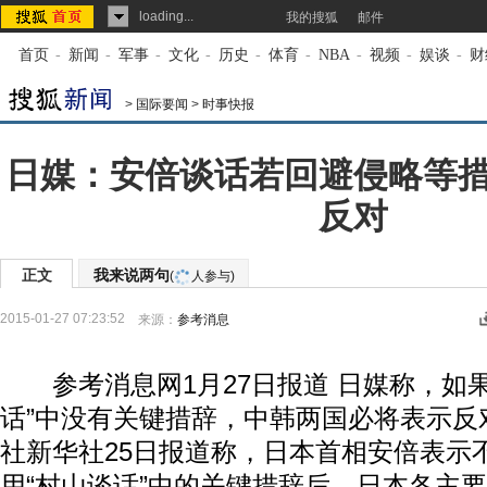
loading...
我的搜狐
邮件
首页
-
新闻
-
军事
-
文化
-
历史
-
体育
-
NBA
-
视频
-
娱谈
-
财
>
国际要闻
>
时事快报
日媒：安倍谈话若回避侵略等
反对
正文
我来说两句
(
人参与)
2015-01-27 07:23:52
来源：
参考消息
参考消息网1月27日报道 日媒称，如果
话”中没有关键措辞，中韩两国必将表示反
社新华社25日报道称，日本首相安倍表示
用“村山谈话”中的关键措辞后，日本各主