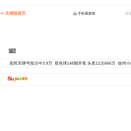
手机看新闻
分
广告
彩民车牌号投注中3.9万
双色球148期开奖:头奖11注666万
徐州小