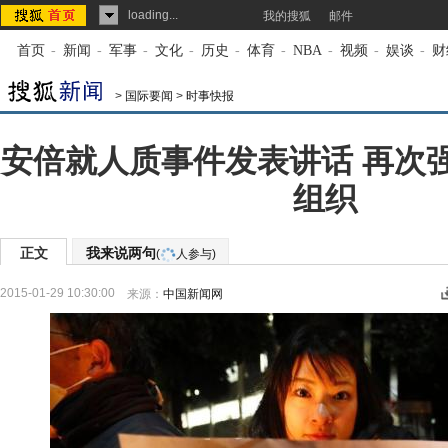
loading...
我的搜狐
邮件
首页
-
新闻
-
军事
-
文化
-
历史
-
体育
-
NBA
-
视频
-
娱谈
-
财
>
国际要闻
>
时事快报
安倍就人质事件发表讲话 再次
组织
正文
我来说两句
(
人参与)
2015-01-29 10:30:00
来源：
中国新闻网