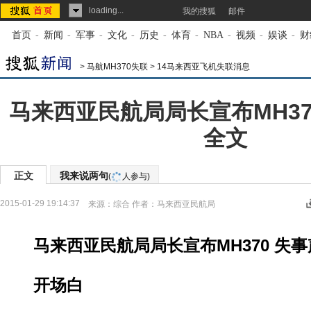
loading...
我的搜狐
邮件
首页
-
新闻
-
军事
-
文化
-
历史
-
体育
-
NBA
-
视频
-
娱谈
-
财
>
马航MH370失联
>
14马来西亚飞机失联消息
马来西亚民航局局长宣布MH37
全文
正文
我来说两句
(
人参与)
2015-01-29 19:14:37
来源：
综合
作者：马来西亚民航局
马来西亚民航局局长宣布MH370 失
开场白