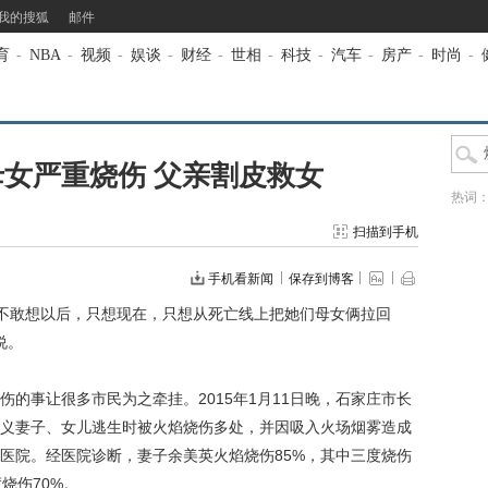
我的搜狐
邮件
育
-
NBA
-
视频
-
娱谈
-
财经
-
世相
-
科技
-
汽车
-
房产
-
时尚
-
女严重烧伤 父亲割皮救女
热词
扫描到手机
手机看新闻
保存到博客
“不敢想以后，只想现在，只想从死亡线上把她们母女俩拉回
说。
事让很多市民为之牵挂。2015年1月11日晚，石家庄市长
义妻子、女儿逃生时被火焰烧伤多处，并因吸入火场烟雾造成
医院。经医院诊断，妻子余美英火焰烧伤85%，其中三度烧伤
烧伤70%。