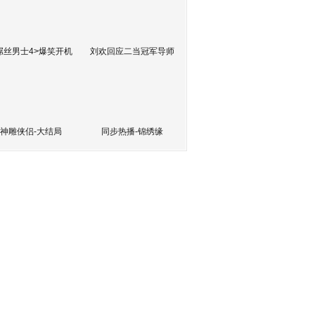
屌丝男士4>爆笑开机
刘欢回应二当冠军导师
神雕侠侣-大结局
同步热播-锦绣缘