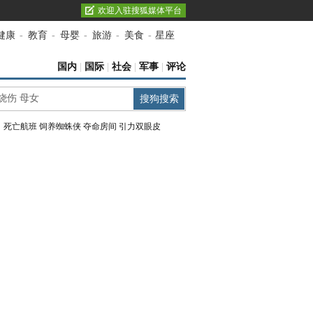
欢迎入驻搜狐媒体平台
健康
-
教育
-
母婴
-
旅游
-
美食
-
星座
国内
|
国际
|
社会
|
军事
|
评论
：
死亡航班
饲养蜘蛛侠
夺命房间
引力双眼皮