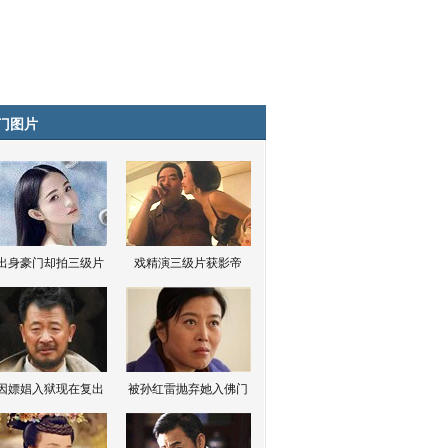
门图片
出身豪门却拍三级片
戏精演三级片获影帝
因嫖娼入狱现在复出
被孙红雷抛弃她入佛门