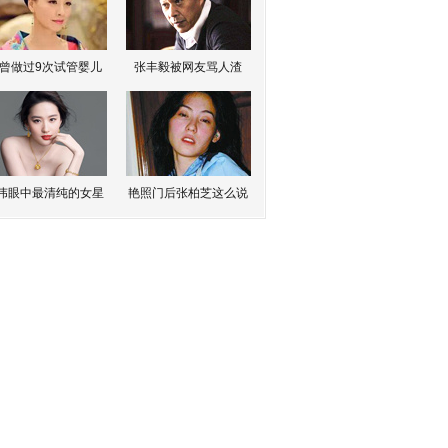
曾做过9次试管婴儿
张丰毅被网友骂人渣
伟眼中最清纯的女星
艳照门后张柏芝这么说