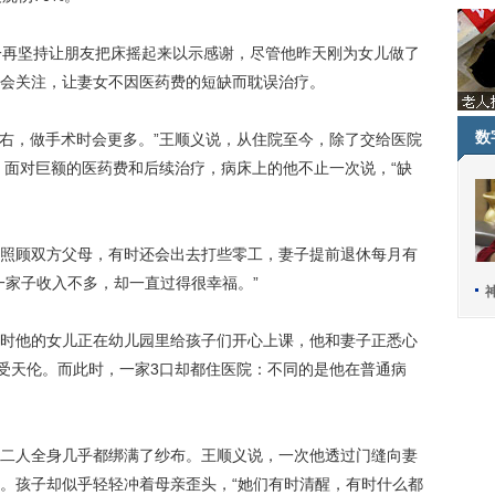
再坚持让朋友把床摇起来以示感谢，尽管他昨天刚为女儿做了
会关注，让妻女不因医药费的短缺而耽误治疗。
数
右，做手术时会更多。”王顺义说，从住院至今，除了交给医院
费。面对巨额的医药费和后续治疗，病床上的他不止一次说，“缺
顾双方父母，有时还会出去打些零工，妻子提前退休每月有
“一家子收入不多，却一直过得很幸福。”
他的女儿正在幼儿园里给孩子们开心上课，他和妻子正悉心
享受天伦。而此时，一家3口却都住医院：不同的是他在普通病
人全身几乎都绑满了纱布。王顺义说，一次他透过门缝向妻
。孩子却似乎轻轻冲着母亲歪头，“她们有时清醒，有时什么都