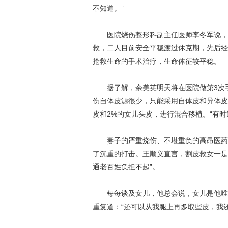
不知道。”
医院烧伤整形科副主任医师李冬军说，母
救，二人目前安全平稳渡过休克期，先后经
抢救生命的手术治疗，生命体征较平稳。
据了解，余美英明天将在医院做第3次手
伤自体皮源很少，只能采用自体皮和异体皮
皮和2%的女儿头皮，进行混合移植。“有
妻子的严重烧伤、不堪重负的高昂医药费
了沉重的打击。王顺义直言，割皮救女一是
通老百姓负担不起”。
每每谈及女儿，他总会说，女儿是他唯一
重复道：“还可以从我腿上再多取些皮，我