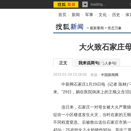
loading...
首页
-
新闻
-
军事
-
文化
-
历史
-
体
>
最新要闻
>
世态万象
大火致石家庄母
正文
我来说两句
(
人参与)
2015-01-29 23:28:00
来源：
中国新闻网
中新网石家庄1月29日电 (记者 陈林)
来。”29日，躺在医院病床上的王顺义含泪
连日来，石家庄一对母女被大火严重烧伤的
征街一小区楼道发生火灾，当时在家的王顺
不同程度窒息。后被救出送往石家庄市第一
45%；25岁的女儿火焰烧伤95%，其中三度