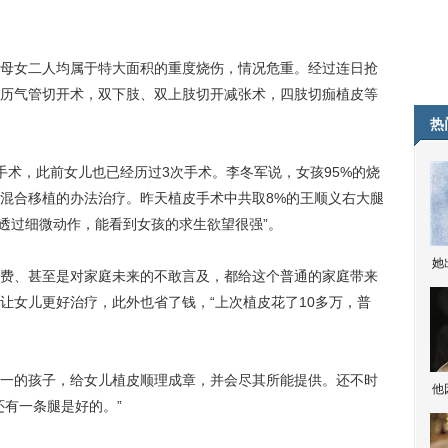
女二人均属于特大面积的重度烧伤，情况危重。经过连日抢
历气管切开术，双下肢、双上肢切开减张术，四肢切痂植皮等
热
术，此前女儿也已经历过3次手术。李冬军说，女孩95%的烧
混合移植的办法治疗。昨天植皮手术中共取8%的王顺义右大腿
时透过细微动作，能看到女孩的求生欲望很强”。
她
、甚至是对家庭未来的不敢言及，都给这个普通的家庭带来
让女儿更好治疗，此外也省了钱，“上次植皮花了10多万，普
的孩子，给女儿植皮顺理成章，并会尽其所能提供。还不时
他
还有一条腿是好的。”