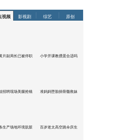
点视频
影视剧
综艺
原创
黄片副局长已被停职
小学开课教掼蛋合适吗
姐招聘现场美腿抢镜
准妈妈堕胎捐骨髓救妹
条生产场地环境肮脏
百岁老太高空跳伞庆生