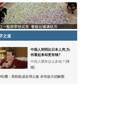
字之道
中国人明明比日本人穷,为
何看起来却更有钱?
中国人哪来这么多钱？[
详
细
]
神吐槽：
美联航成全球公敌 卓伟放大招解围