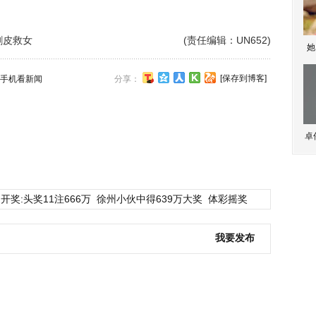
割皮救女
(责任编辑：UN652)
她
[保存到博客]
手机看新闻
分享：
卓
开奖:头奖11注666万
徐州小伙中得639万大奖
体彩摇奖
我要发布