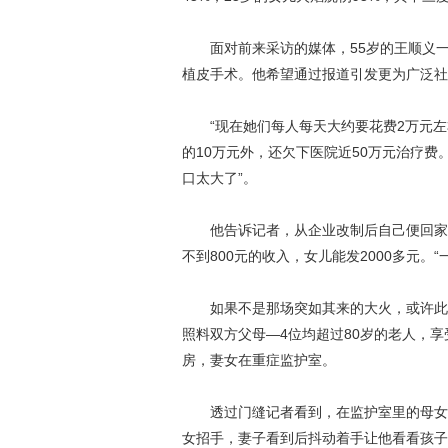
面对前来采访的媒体，55岁的王顺义一
植皮手术。他希望通过报道引发更为广泛社
“现在她们每人每天大约要花费2万元左
的10万元外，还欠下医院近50万元治疗
口太大了”。
他告诉记者，从企业改制后自己便回家照
不到800元的收入，女儿能发2000多元。
如果不是那场突如其来的大火，或许此时
照料双方父母—4位均超过80岁的老人，
房，妻女在重症监护室。
透过门缝记者看到，在监护室里的母女二
女招手，妻子看到后抖动着手让他看看孩子