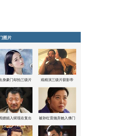
门图片
出身豪门却拍三级片
戏精演三级片获影帝
因嫖娼入狱现在复出
被孙红雷抛弃她入佛门