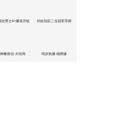
屌丝男士4>爆笑开机
刘欢回应二当冠军导师
神雕侠侣-大结局
同步热播-锦绣缘