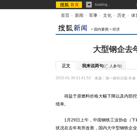
loading...
首页
-
新闻
-
军事
-
文化
-
历史
-
体
>
国内要闻
>
经济
大型钢企去年
正文
我来说两句
(
人参与)
2015-01-30 01:41:53
来源：
第一财经日报
作者
得益于原燃料价格大幅下降以及内部挖潜
绩单。
1月29日上午，中国钢铁工业协会（下称
状况在去年有所改善，国内大中型钢铁企业实现利