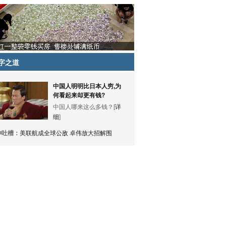
字之道
中国人明明比日本人穷,为
何看起来却更有钱?
中国人哪来这么多钱？[
详
细
]
神吐槽：
美联航成全球公敌 卓伟放大招解围