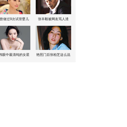
曾做过9次试管婴儿
张丰毅被网友骂人渣
伟眼中最清纯的女星
艳照门后张柏芝这么说