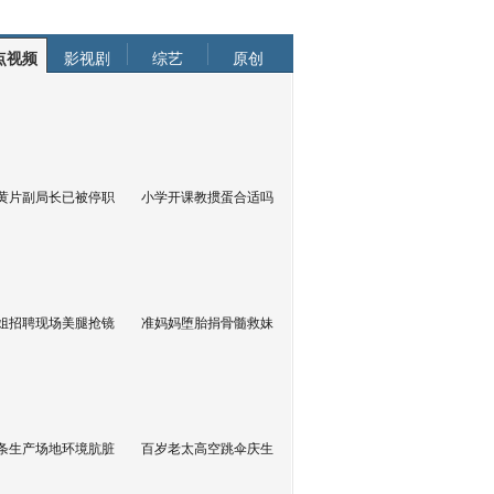
点视频
影视剧
综艺
原创
黄片副局长已被停职
小学开课教掼蛋合适吗
姐招聘现场美腿抢镜
准妈妈堕胎捐骨髓救妹
条生产场地环境肮脏
百岁老太高空跳伞庆生