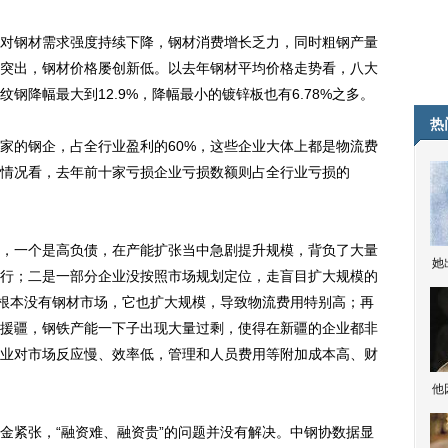
钢材需求强度持续下降，钢材消费增长乏力，同时粗钢产量
突出，钢材价格屡创新低。以去年钢材平均价格走势看，八大
钢降幅最大到12.9%，降幅最小的镀锌板也有6.78%之多。
热
的钢企，占全行业盈利的60%，这些企业大体上都是物流费
情况看，去年前十家亏损企业亏损数额则占全行业亏损的
一个是高负债，在产能扩张当中急剧提升规模，背负了大量
她
行；二是一部分企业没按照市场规划定位，走盲目扩大规模的
，根本没有钢材市场，它也扩大规模，导致物流费用特别高；再
援疆，钢铁产能一下子出现大量过剩，使得在新疆的企业都非
业对市场反应慢、效率低，管理和人员费用等附加成本高、财
他
紧张，“融资难、融资贵”的问题并没有解决。中钢协数据显