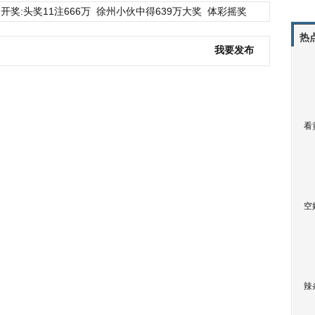
开奖:头奖11注666万
徐州小伙中得639万大奖
体彩摇奖
热
我要发布
看
空
辣