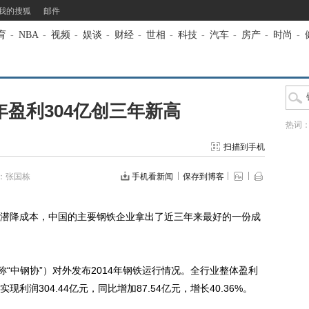
我的搜狐
邮件
育
-
NBA
-
视频
-
娱谈
-
财经
-
世相
-
科技
-
汽车
-
房产
-
时尚
-
盈利304亿创三年新高
热词
扫描到手机
：张国栋
手机看新闻
保存到博客
降成本，中国的主要钢铁企业拿出了近三年来最好的一份成
“中钢协”）对外发布2014年钢铁运行情况。全行业整体盈利
润304.44亿元，同比增加87.54亿元，增长40.36%。