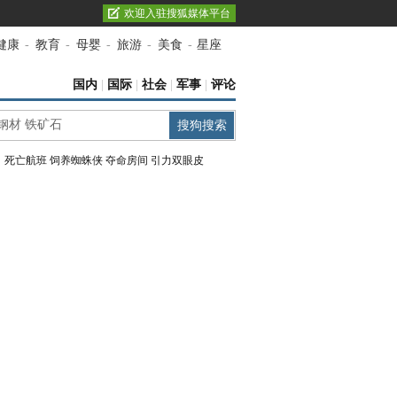
欢迎入驻搜狐媒体平台
健康
-
教育
-
母婴
-
旅游
-
美食
-
星座
国内
|
国际
|
社会
|
军事
|
评论
：
死亡航班
饲养蜘蛛侠
夺命房间
引力双眼皮