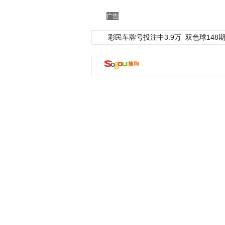
广告
彩民车牌号投注中3.9万
双色球148期