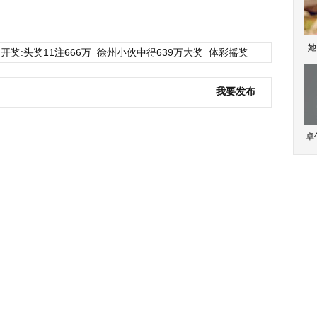
她
开奖:头奖11注666万
徐州小伙中得639万大奖
体彩摇奖
我要发布
卓