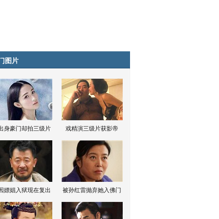
门图片
出身豪门却拍三级片
戏精演三级片获影帝
因嫖娼入狱现在复出
被孙红雷抛弃她入佛门