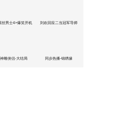
屌丝男士4>爆笑开机
刘欢回应二当冠军导师
神雕侠侣-大结局
同步热播-锦绣缘