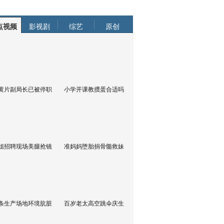
点视频
影视剧
综艺
原创
黄片副局长已被停职
小学开课教掼蛋合适吗
姐招聘现场美腿抢镜
准妈妈堕胎捐骨髓救妹
条生产场地环境肮脏
百岁老太高空跳伞庆生