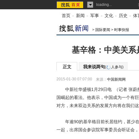
loading...
首页
-
新闻
-
军事
-
文化
-
历史
-
体
>
国际要闻
>
时事快报
基辛格：中美关系是
正文
我来说两句
(
人参与)
2015-01-30 07:07:00
来源：
中国新闻网
中新社华盛顿1月29日电 （记者 张蔚
国崛起的看法。他表示，中国成为一个有巨
对方，未来双边关系的发展方向将在我们这
年逾90的基辛格目前长居纽约，甚少在
一起，出席国会参议院军事委员会听证会，