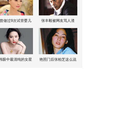
曾做过9次试管婴儿
张丰毅被网友骂人渣
伟眼中最清纯的女星
艳照门后张柏芝这么说