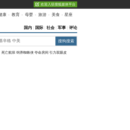
欢迎入驻搜狐媒体平台
健康
-
教育
-
母婴
-
旅游
-
美食
-
星座
国内
|
国际
|
社会
|
军事
|
评论
：
死亡航班
饲养蜘蛛侠
夺命房间
引力双眼皮