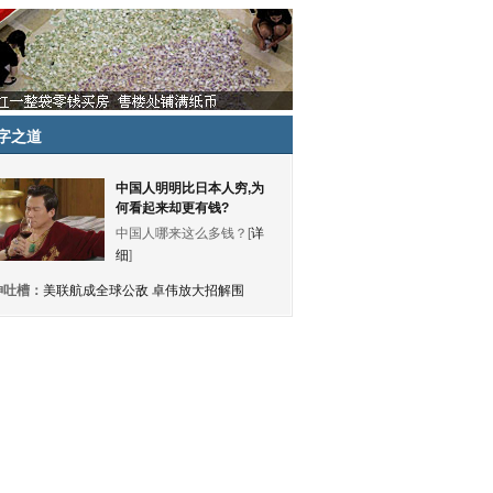
字之道
中国人明明比日本人穷,为
何看起来却更有钱?
中国人哪来这么多钱？[
详
细
]
神吐槽：
美联航成全球公敌 卓伟放大招解围