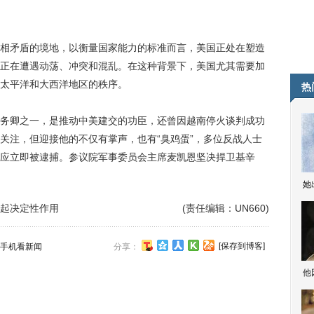
矛盾的境地，以衡量国家能力的标准而言，美国正处在塑造
正在遭遇动荡、冲突和混乱。在这种背景下，美国尤其需要加
太平洋和大西洋地区的秩序。
热
卿之一，是推动中美建交的功臣，还曾因越南停火谈判成功
关注，但迎接他的不仅有掌声，也有“臭鸡蛋”，多位反战人士
应立即被逮捕。参议院军事委员会主席麦凯恩坚决捍卫基辛
她
将起决定性作用
(责任编辑：UN660)
[保存到博客]
手机看新闻
分享：
他