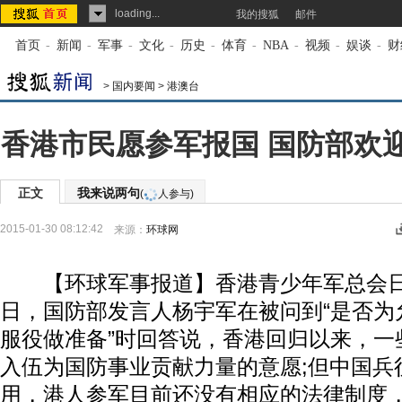
loading...
我的搜狐
邮件
首页
-
新闻
-
军事
-
文化
-
历史
-
体育
-
NBA
-
视频
-
娱谈
-
财
>
国内要闻
>
港澳台
香港市民愿参军报国 国防部欢
正文
我来说两句
(
人参与)
2015-01-30 08:12:42
来源：
环球网
【环球军事报道】香港青少年军总会日前
日，国防部发言人杨宇军在被问到“是否为
服役做准备”时回答说，香港回归以来，一
入伍为国防事业贡献力量的意愿;但中国兵
用，港人参军目前还没有相应的法律制度