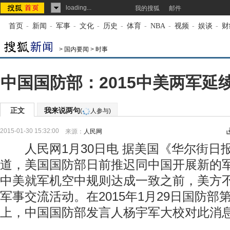
loading...
我的搜狐
邮件
首页
-
新闻
-
军事
-
文化
-
历史
-
体育
-
NBA
-
视频
-
娱谈
-
财
>
国内要闻
>
时事
中国国防部：2015中美两军延
正文
我来说两句
(
人参与)
2015-01-30 15:32:00
来源：
人民网
人民网1月30日电 据美国《华尔街日报
道，美国国防部日前推迟同中国开展新的
中美就军机空中规则达成一致之前，美方
军事交流活动。在2015年1月29日国防
上，中国国防部发言人杨宇军大校对此消