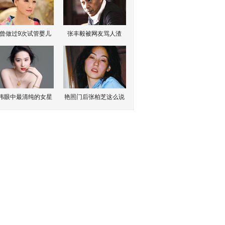
曾做过9次试管婴儿
张丰毅被网友骂人渣
伟眼中最清纯的女星
艳照门后张柏芝这么说