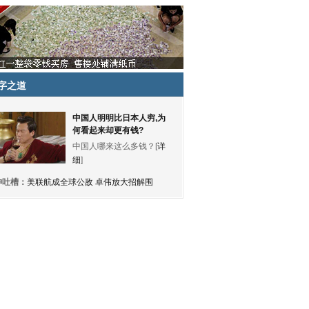
字之道
中国人明明比日本人穷,为
何看起来却更有钱?
中国人哪来这么多钱？[
详
细
]
神吐槽：
美联航成全球公敌 卓伟放大招解围