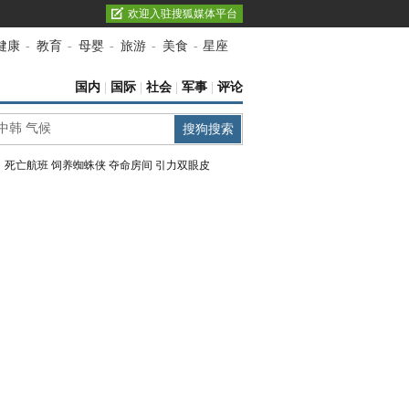
欢迎入驻搜狐媒体平台
健康
-
教育
-
母婴
-
旅游
-
美食
-
星座
国内
|
国际
|
社会
|
军事
|
评论
：
死亡航班
饲养蜘蛛侠
夺命房间
引力双眼皮