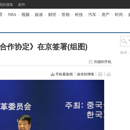
我的搜狐
邮件
育
-
NBA
-
视频
-
娱谈
-
财经
-
世相
-
科技
-
汽车
-
房产
-
时尚
-
合作协定》在京签署(组图)
热词
扫描到手机
手机看新闻
保存到博客