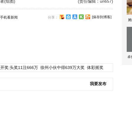
(组图)
(责任编辑：un657)
[保存到博客]
手机看新闻
分享：
她
卓
开奖:头奖11注666万
徐州小伙中得639万大奖
体彩摇奖
我要发布