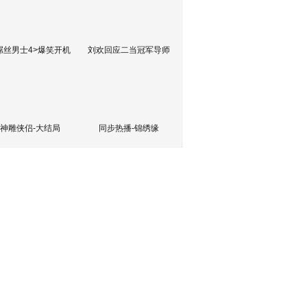
屌丝男士4>爆笑开机
刘欢回应二当冠军导师
神雕侠侣-大结局
同步热播-锦绣缘