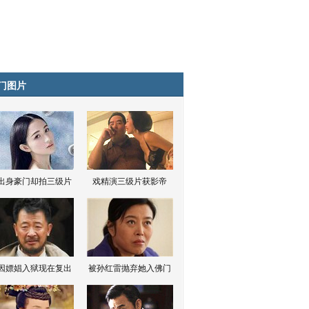
门图片
出身豪门却拍三级片
戏精演三级片获影帝
因嫖娼入狱现在复出
被孙红雷抛弃她入佛门