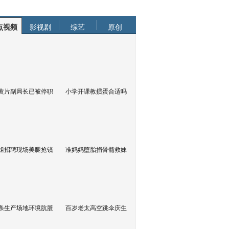
点视频
影视剧
综艺
原创
黄片副局长已被停职
小学开课教掼蛋合适吗
姐招聘现场美腿抢镜
准妈妈堕胎捐骨髓救妹
条生产场地环境肮脏
百岁老太高空跳伞庆生