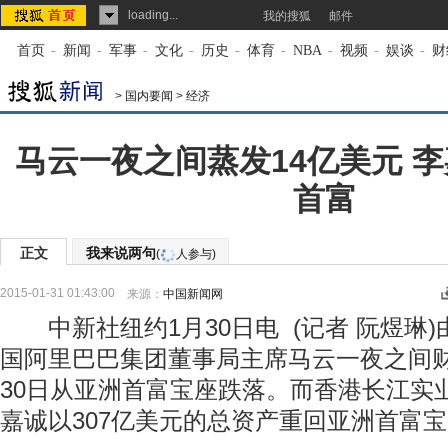
loading...
我的搜狐
邮件
首页
-
新闻
-
军事
-
文化
-
历史
-
体育
-
NBA
-
视频
-
娱谈
-
财
>
国内要闻
>
经济
马云一夜之间蒸发14亿美元 
首富
正文
我来说两句
(
人参与)
2015-01-31 01:43:00
来源：
中国新闻网
中新社纽约1月30日电 (记者 阮煜琳
国阿里巴巴集团董事局主席马云一夜之间财
30日从亚洲首富宝座跌落。而香港长江实
嘉诚以307亿美元的总资产重回亚洲首富