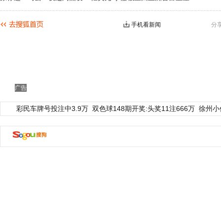
手机看新闻
分
广告
彩民车牌号投注中3.9万
双色球148期开奖:头奖11注666万
徐州小