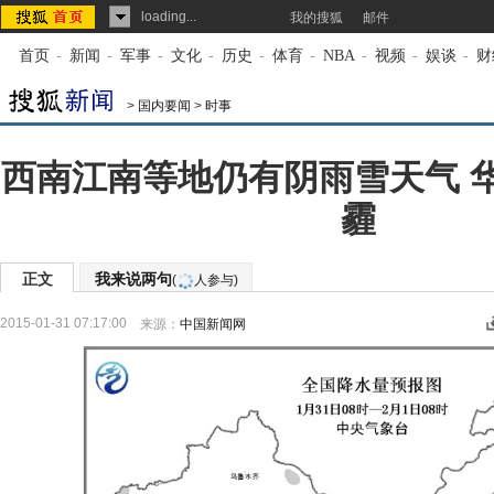
loading...
我的搜狐
邮件
首页
-
新闻
-
军事
-
文化
-
历史
-
体育
-
NBA
-
视频
-
娱谈
-
财
>
国内要闻
>
时事
西南江南等地仍有阴雨雪天气 
霾
正文
我来说两句
(
人参与)
2015-01-31 07:17:00
来源：
中国新闻网