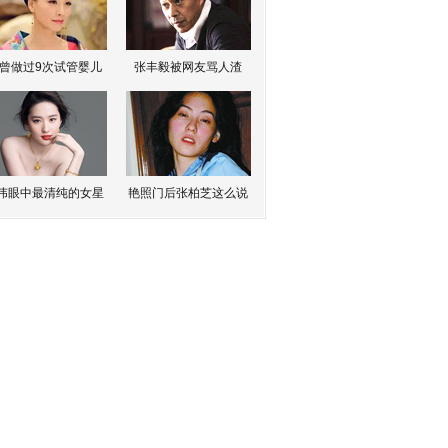
曾做过9次试管婴儿
张丰毅被网友骂人渣
伟眼中最清纯的女星
艳照门后张柏芝这么说