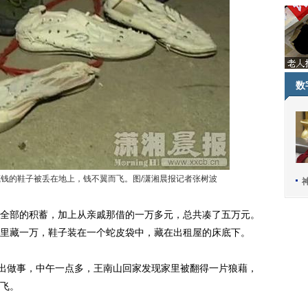
数
的鞋子被丢在地上，钱不翼而飞。图/潇湘晨报记者张树波
部的积蓄，加上从亲戚那借的一万多元，总共凑了五万元。
里藏一万，鞋子装在一个蛇皮袋中，藏在出租屋的床底下。
出做事，中午一点多，王南山回家发现家里被翻得一片狼藉，
飞。