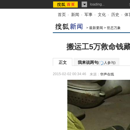
loading...
首页
-
新闻
-
军事
-
文化
-
历史
-
体
>
最新要闻
>
世态万象
搬运工5万救命钱藏
正文
我来说两句
(
人参与)
2015-02-02 00:34:46
来源：
华声在线