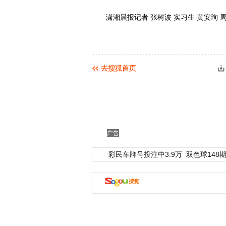
潇湘晨报记者 张树波 实习生 黄安珣 
广告
彩民车牌号投注中3.9万
双色球148期