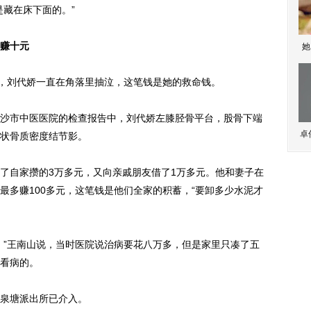
是藏在床下面的。”
赚十元
她
，刘代娇一直在角落里抽泣，这笔钱是她的救命钱。
市中医医院的检查报告中，刘代娇左膝胫骨平台，股骨下端
卓
状骨质密度结节影。
自家攒的3万多元，又向亲戚朋友借了1万多元。他和妻子在
最多赚100多元，这笔钱是他们全家的积蓄，“要卸多少水泥才
”王南山说，当时医院说治病要花八万多，但是家里只凑了五
看病的。
泉塘派出所已介入。