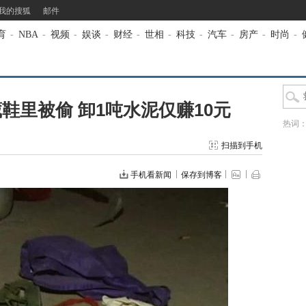
我的搜狐
邮件
育
-
NBA
-
视频
-
娱谈
-
财经
-
世相
-
科技
-
汽车
-
房产
-
时尚
-
鞋里被偷 卸1吨水泥仅赚10元
热词
扫描到手机
手机看新闻
保存到博客