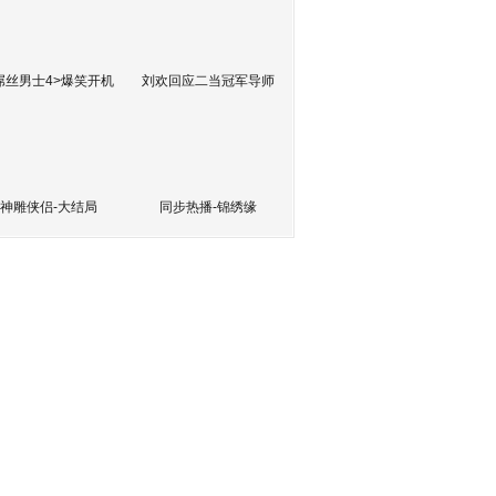
屌丝男士4>爆笑开机
刘欢回应二当冠军导师
神雕侠侣-大结局
同步热播-锦绣缘