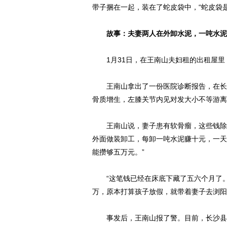
带子捆在一起，装在了蛇皮袋中，“蛇皮袋
故事：夫妻两人在外卸水泥，一吨水泥
1月31日，在王南山夫妇租的出租屋里
王南山拿出了一份医院诊断报告，在长沙
骨质增生，左膝关节内见对发大小不等游离
王南山说，妻子患有软骨瘤，这些钱除了
外面做装卸工，每卸一吨水泥赚十元，一天
能攒够五万元。”
“这笔钱已经在床底下藏了五六个月了。
万，原本打算孩子放假，就带着妻子去浏阳
事发后，王南山报了警。目前，长沙县