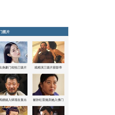
门图片
出身豪门却拍三级片
戏精演三级片获影帝
因嫖娼入狱现在复出
被孙红雷抛弃她入佛门