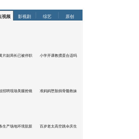
点视频
影视剧
综艺
原创
黄片副局长已被停职
小学开课教掼蛋合适吗
姐招聘现场美腿抢镜
准妈妈堕胎捐骨髓救妹
条生产场地环境肮脏
百岁老太高空跳伞庆生