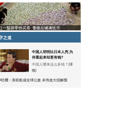
字之道
中国人明明比日本人穷,为
何看起来却更有钱?
中国人哪来这么多钱？[
详
细
]
神吐槽：
美联航成全球公敌 卓伟放大招解围