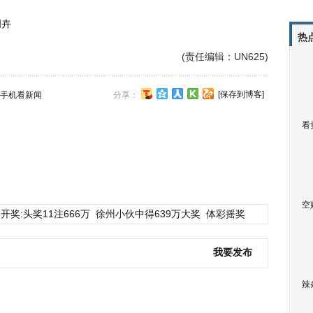
周卉
热
(责任编辑：UN625)
[保存到博客]
手机看新闻
分享：
看
空
开奖:头奖11注666万
徐州小伙中得639万大奖
体彩摇奖
我要发布
辣