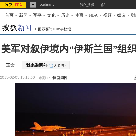
loading...
我的搜狐
邮件
首页
-
新闻
-
军事
-
文化
-
历史
-
体育
-
NBA
-
视频
-
娱谈
-
财
>
国际要闻
>
时事快报
美军对叙伊境内“伊斯兰国”组织
正文
我来说两句
(
人参与)
2015-02-03 15:18:00
来源：
中国新闻网