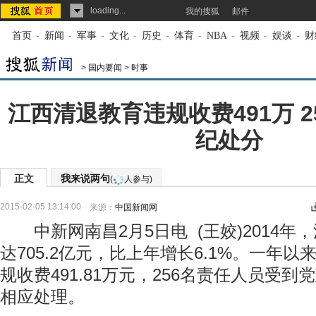
loading...
我的搜狐
邮件
首页
-
新闻
-
军事
-
文化
-
历史
-
体育
-
NBA
-
视频
-
娱谈
-
财
>
国内要闻
>
时事
江西清退教育违规收费491万 
纪处分
正文
我来说两句
(
人参与)
2015-02-05 13:14:00
来源：
中国新闻网
中新网南昌2月5日电 (王姣)2014年
达705.2亿元，比上年增长6.1%。一年
规收费491.81万元，256名责任人员受
相应处理。