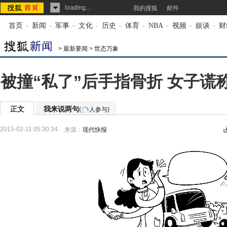
loading...
我的搜狐
邮件
首页
-
新闻
-
军事
-
文化
-
历史
-
体育
-
NBA
-
视频
-
娱谈
-
财
>
最新要闻
>
世态万象
被撞“私了”后手指骨折 女子谎
正文
我来说两句
(
人参与)
2015-02-11 05:30:34
来源：
现代快报