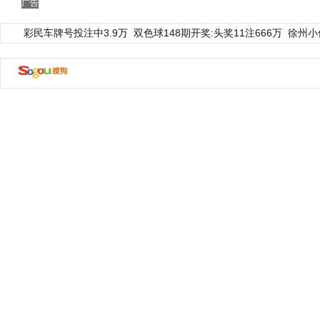
广告
彩民车牌号投注中3.9万
双色球148期开奖:头奖11注666万
徐州小