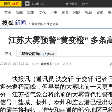
loading...
我的搜狐
邮件
首页
-
新闻
-
军事
-
文化
-
历史
-
体育
-
NBA
-
视频
-
娱谈
-
财
>
最新要闻
>
世态万象
江苏大雾预警“黄变橙” 多条
正文
我来说两句
(
人参与)
2015-02-18 03:31:32
来源：
现代快报
作者：刘伟伟
快报讯（通讯员 沈交轩 宁交轩 记者 
迎来返程高峰，但早晨的大雾比前一天更严
分，江苏省气象台将此前的大雾黄色预警
信号：盐城、扬州、泰州和连云港已经出现
的雾并将持续，淮安和南通的部分地区已