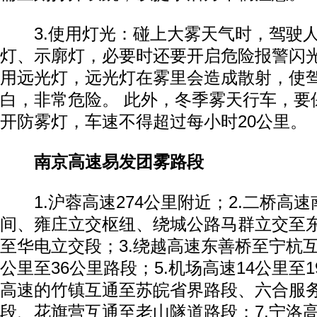
3.使用灯光：碰上大雾天气时，驾驶人
灯、示廓灯，必要时还要开启危险报警闪
用远光灯，远光灯在雾里会造成散射，使
白，非常危险。 此外，冬季雾天行车，要
开防雾灯，车速不得超过每小时20公里。
南京高速易发团雾路段
1.沪蓉高速274公里附近；2.二桥高
间、雍庄立交枢纽、绕城公路马群立交至
至华电立交段；3.绕越高速东善桥至宁杭互
公里至36公里路段；5.机场高速14公里至1
高速的竹镇互通至苏皖省界路段、六合服务
段、花旗营互通至老山隧道路段；7.宁洛