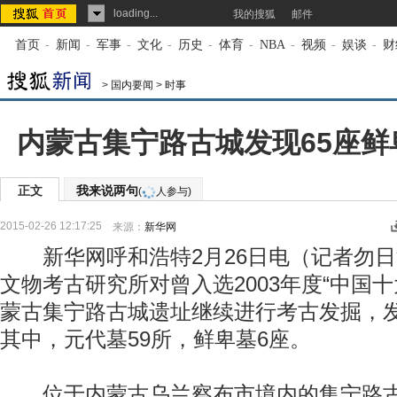
loading...
我的搜狐
邮件
首页
-
新闻
-
军事
-
文化
-
历史
-
体育
-
NBA
-
视频
-
娱谈
-
财
>
国内要闻
>
时事
内蒙古集宁路古城发现65座鲜
正文
我来说两句
(
人参与)
2015-02-26 12:17:25
来源：
新华网
新华网呼和浩特2月26日电（记者勿日
文物考古研究所对曾入选2003年度“中国
蒙古集宁路古城遗址继续进行考古发掘，发
其中，元代墓59所，鲜卑墓6座。
位于内蒙古乌兰察布市境内的集宁路古