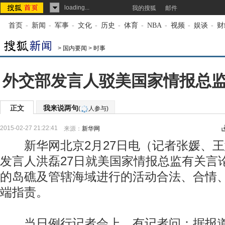
loading...
我的搜狐
邮件
首页
-
新闻
-
军事
-
文化
-
历史
-
体育
-
NBA
-
视频
-
娱谈
-
财
>
国内要闻
>
时事
外交部发言人驳美国家情报总
正文
我来说两句
(
人参与)
2015-02-27 21:22:41
来源：
新华网
新华网北京2月27日电（记者张媛、王
发言人洪磊27日就美国家情报总监有关言
的岛礁及管辖海域进行的活动合法、合情
端指责。
当日例行记者会上，有记者问：据报道