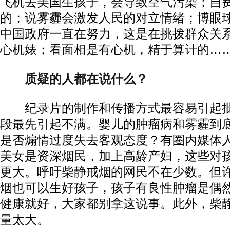
飞机去美国生孩子，会导致空气污染；自
的；说雾霾会激发人民的对立情绪；博眼
中国政府一直在努力，这是在挑拨群众关
心机婊；看面相是有心机，精于算计的…
质疑的人都在说什么？
纪录片的制作和传播方式最容易引起批
段最先引起不满。婴儿的肿瘤病和雾霾到
是否煽情过度失去客观态度？有圈内媒体
美女是资深烟民，加上高龄产妇，这些对
更大。呼吁柴静戒烟的网民不在少数。但
烟也可以生好孩子，孩子有良性肿瘤是偶
健康就好，大家都别拿这说事。此外，柴
量太大。