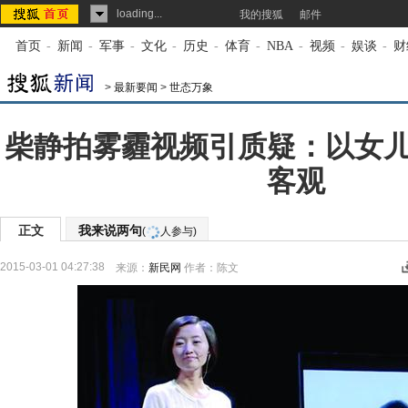
loading...
我的搜狐
邮件
首页
-
新闻
-
军事
-
文化
-
历史
-
体育
-
NBA
-
视频
-
娱谈
-
财
>
最新要闻
>
世态万象
柴静拍雾霾视频引质疑：以女
客观
正文
我来说两句
(
人参与)
2015-03-01 04:27:38
来源：
新民网
作者：陈文