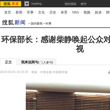
loading...
我的搜狐
邮件
首页
-
新闻
-
军事
-
文化
-
历史
-
体育
-
NBA
-
视频
-
娱谈
-
财
>
国内要闻
>
时事
环保部长：感谢柴静唤起公众
视
正文
我来说两句
(
人参与)
2015-03-01 16:23:25
来源：
中青在线-中国青年报