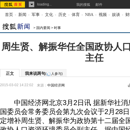
loading...
我的搜狐
邮件
首页
-
新闻
-
军事
-
文化
-
历史
-
体育
-
NBA
-
视频
-
娱谈
-
财
>
国内要闻
>
时事
周生贤、解振华任全国政协人
主任
正文
我来说两句
(
人参与)
2015-03-02 14:22:02
来源：
中国经济网
中国经济网北京3月2日讯 据新华社消
国委员会常务委员会第九次会议于2月28
定增补周生贤、解振华为政协第十二届全
政协人口资源环境委员会副主任。据中国