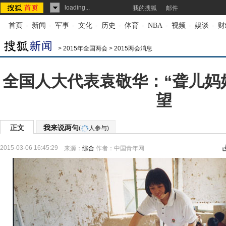
loading...
我的搜狐
邮件
首页
-
新闻
-
军事
-
文化
-
历史
-
体育
-
NBA
-
视频
-
娱谈
-
财
>
2015年全国两会
>
2015两会消息
全国人大代表袁敬华：“聋儿妈
望
正文
我来说两句
(
人参与)
2015-03-06 16:45:29
来源：
综合
作者：中国青年网