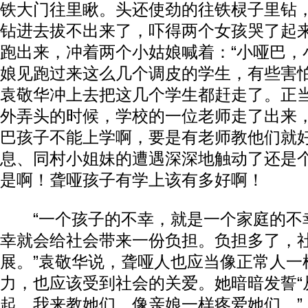
铁大门往里瞅。头还使劲的往铁棂子里钻
钻进去拔不出来了，吓得两个女孩哭了起
跑出来，冲着两个小姑娘喊着：“小哑巴，
娘见跑过来这么几个调皮的学生，有些害
袁敬华冲上去把这几个学生都赶走了。正
外弄头的时候，学校的一位老师走了出来，
巴孩子不能上学啊，要是有老师教他们就好
息、同村小姐妹的遭遇深深地触动了还是
是啊！聋哑孩子有学上该有多好啊！
“一个孩子的不幸，就是一个家庭的不
幸就会给社会带来一份负担。负担多了，
展。”袁敬华说，聋哑人也应当像正常人一
力，也应该受到社会的关爱。她暗暗发誓“
起，我来教她们，像亲娘一样疼爱她们。”