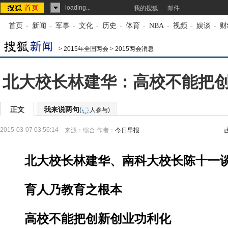
loading...
我的搜狐
邮件
首页
-
新闻
-
军事
-
文化
-
历史
-
体育
-
NBA
-
视频
-
娱谈
-
财
>
2015年全国两会
>
2015两会消息
北大校长林建华：高校不能把
正文
我来说两句
(
人参与)
2015-03-07 03:56:14
来源：
综合
作者：
今日早报
北大校长林建华、南科大校长陈十一谈
育人乃教育之根本
高校不能把创新创业功利化