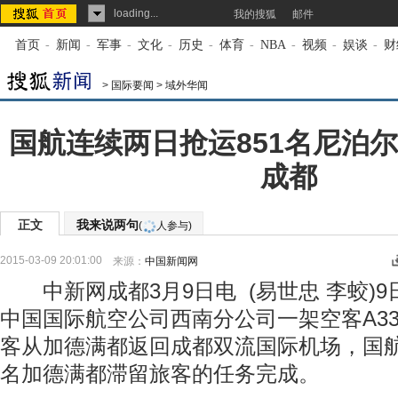
loading...
我的搜狐
邮件
首页
-
新闻
-
军事
-
文化
-
历史
-
体育
-
NBA
-
视频
-
娱谈
-
财
>
国际要闻
>
域外华闻
国航连续两日抢运851名尼泊
成都
正文
我来说两句
(
人参与)
2015-03-09 20:01:00
来源：
中国新闻网
中新网成都3月9日电 (易世忠 李蛟)9日
中国国际航空公司西南分公司一架空客A33
客从加德满都返回成都双流国际机场，国航
名加德满都滞留旅客的任务完成。