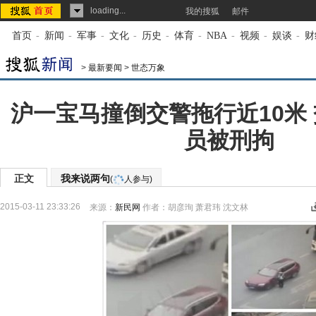
loading...
我的搜狐
邮件
首页
-
新闻
-
军事
-
文化
-
历史
-
体育
-
NBA
-
视频
-
娱谈
-
财
>
最新要闻
>
世态万象
沪一宝马撞倒交警拖行近10米
员被刑拘
正文
我来说两句
(
人参与)
2015-03-11 23:33:26
来源：
新民网
作者：胡彦珣 萧君玮 沈文林