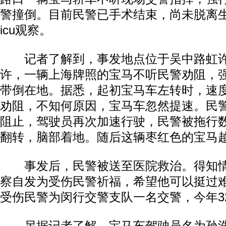
警撞倒。目前民警已手术结束，尚未脱离
icu观察。
记者了解到，事发地点位于吴中路虹许路
许，一辆上海牌照的宝马不听民警劝阻，
带倒在地。据悉，起初宝马车左转时，速
劝阻，不知何原因，宝马车忽然提速。民
阻止，驾驶员再次加速行驶，民警被拖行
翻转，脑部着地。随后这辆枣红色的宝马
事发后，民警被送至医院救治。得知情
察自发为受伤民警祈福，希望他可以挺过
受伤民警为闵行交警支队一名交警，今年3