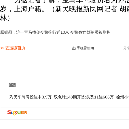
另据记者了解，宝马车驾驶员名为孙浩
岁，上海户籍。（新民晚报新民网记者 胡彦
林）
原标题：沪一宝马撞倒交警拖行近10米 交警身亡驾驶员被刑拘
手机看新闻
分
广告
彩民车牌号投注中3.9万
双色球148期开奖:头奖11注666万
徐州小