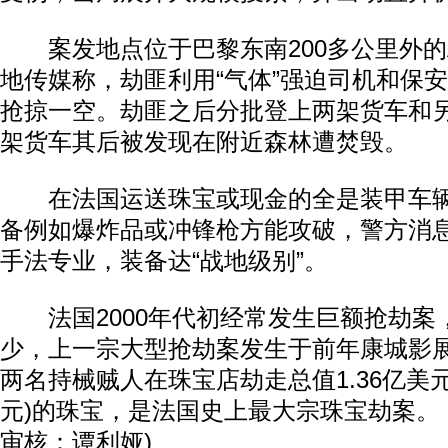
案发地点位于巴黎东南200多公里外的
地传媒称，劫匪利用“气体”强迫司机和保
抢掠一空。劫匪之后分批登上两架货车和
架货车其后被发现在附近森林遭焚毁。
在法国运送珠宝或现金的全是装甲车辆
备例如爆炸品或冲锋枪方能攻破，警方消
手法专业，装备达“战地级别”。
法国2000年代初经常发生巨额抢劫案
少，上一宗大型抢劫案发生于前年康城影
两名持械贼人在珠宝店劫走总值1.36亿美元
元)的珠宝，是法国史上最大宗珠宝劫案。 
审核：谭利娅)