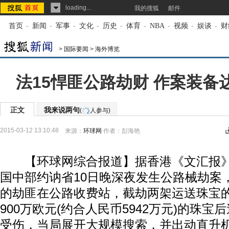
loading...
我的搜狐
邮件
首页
-
新闻
-
军事
-
文化
-
历史
-
体育
-
NBA
-
视频
-
娱谈
-
财
>
国际要闻
>
海外博览
法15悍匪公路劫财 作案装备
正文
我来说两句
(
人参与)
2015-03-12 13:10:48
来源：
环球网
作者：彭海艳
【环球网综合报道】据香港《文汇报》3
国中部约讷省10日晚深夜发生公路械劫案
的劫匪在公路收费站，截劫两架运送珠宝
900万欧元(约合人民币5942万元)的珠
受伤，当局展开大规模搜索，并出动直升