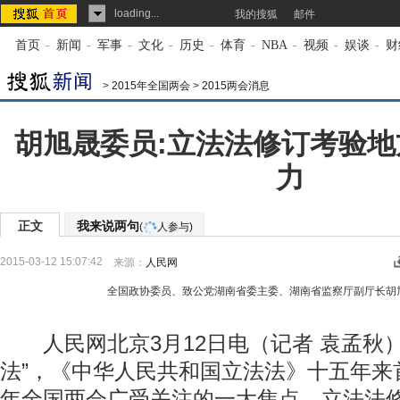
loading...
我的搜狐
邮件
首页
-
新闻
-
军事
-
文化
-
历史
-
体育
-
NBA
-
视频
-
娱谈
-
财
>
2015年全国两会
>
2015两会消息
胡旭晟委员:立法法修订考验
力
正文
我来说两句
(
人参与)
2015-03-12 15:07:42
来源：
人民网
全国政协委员、致公党湖南省委主委、湖南省监察厅副厅长胡
人民网北京3月12日电（记者 袁孟秋）
法”，《中华人民共和国立法法》十五年来
年全国两会广受关注的一大焦点。立法法