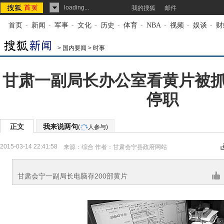
loading...
我的搜狐
邮件
首页
-
新闻
-
军事
-
文化
-
历史
-
体育
-
NBA
-
视频
-
娱谈
-
财
>
国内要闻
>
时事
甘肃一副局长办公室看黄片被
停职
正文
我来说两句
(
人参与)
2015-03-14 22:41:58
来源：
综合
作者：甘肃会宁县政府网站
甘肃会宁一副局长电脑存200部黄片