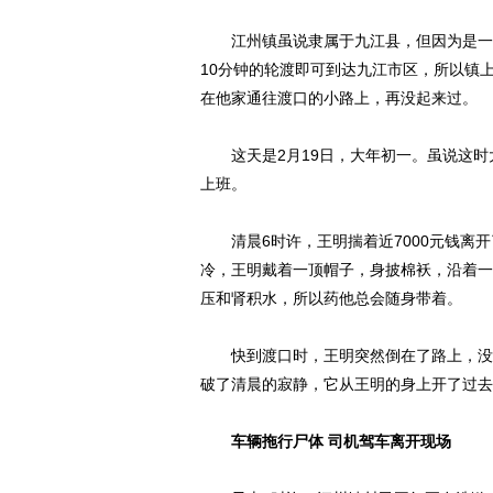
江州镇虽说隶属于九江县，但因为是一个
10分钟的轮渡即可到达九江市区，所以镇
在他家通往渡口的小路上，再没起来过。
这天是2月19日，大年初一。虽说这时
上班。
清晨6时许，王明揣着近7000元钱离开
冷，王明戴着一顶帽子，身披棉袄，沿着一
压和肾积水，所以药他总会随身带着。
快到渡口时，王明突然倒在了路上，没有
破了清晨的寂静，它从王明的身上开了过去
车辆拖行尸体 司机驾车离开现场