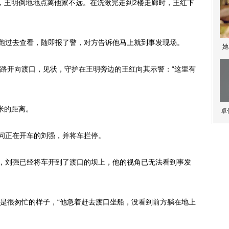
王明倒地地点离他家不远。在洗漱完走到2楼走廊时，王红下
跑过去查看，随即报了警，对方告诉他马上就到事发现场。
她
开向渡口，见状，守护在王明旁边的王红向其示警：“这里有
米的距离。
卓
问正在开车的刘强，并将车拦停。
，刘强已经将车开到了渡口的坝上，他的视角已无法看到事发
很匆忙的样子，“他急着赶去渡口坐船，没看到前方躺在地上