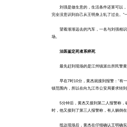
刘强是做生意的，生活条件还算可以，在
完全没意识到自己从王明身上轧了过去。”
望着渐渐远去的汽车，一名与刘强相识的
场。
法医鉴定死者系猝死
动物系恋人啊 | 钟欣
最先赶到现场的是江州镇派出所民警黄
早在7时10分，黄杰就接到报警：“有一
镇范围内，所以在向九江市公安局要求转到
5分钟后，黄杰又接到第二人报警称，确
时，他又接到了第三人报警称，有人躺倒在
抵达现场后，黄杰在仔细确认王明确实无