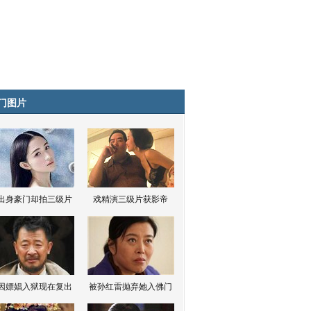
门图片
出身豪门却拍三级片
戏精演三级片获影帝
因嫖娼入狱现在复出
被孙红雷抛弃她入佛门