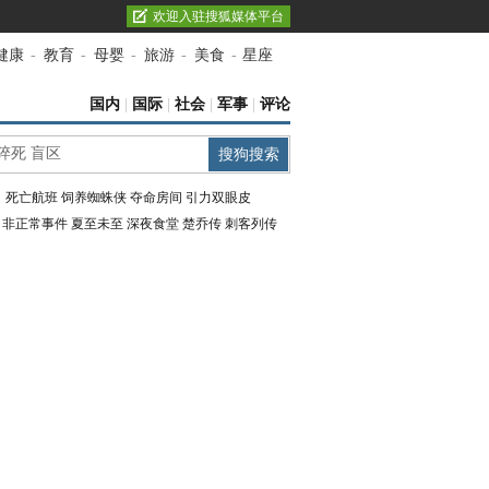
欢迎入驻搜狐媒体平台
健康
-
教育
-
母婴
-
旅游
-
美食
-
星座
国内
|
国际
|
社会
|
军事
|
评论
：
死亡航班
饲养蜘蛛侠
夺命房间
引力双眼皮
：
非正常事件
夏至未至
深夜食堂
楚乔传
刺客列传