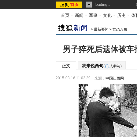
loading...
首页
-
新闻
-
军事
-
文化
-
历史
-
体
>
最新要闻
>
世态万象
男子猝死后遗体被车
正文
我来说两句
(
人参与)
2015-03-16 11:02:29
来源：
中国江西网