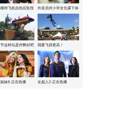
红模特飞机自拍后坠毁
外卖员对小学女生露下体
水节这样玩是作弊好吧
我要飞得更高！
姐妹6-正在热播
女超人2-正在热播