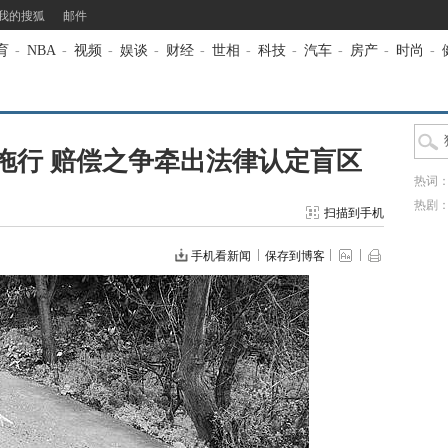
我的搜狐
邮件
育
-
NBA
-
视频
-
娱谈
-
财经
-
世相
-
科技
-
汽车
-
房产
-
时尚
-
拖行 赔偿之争牵出法律认定盲区
热词
热剧
扫描到手机
手机看新闻
保存到博客