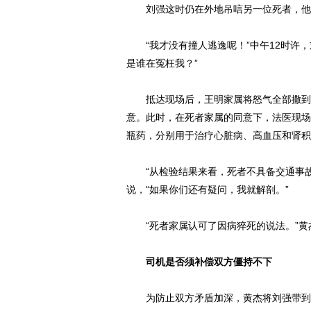
刘强这时仍在外地吊唁另一位死者，他怎
“我才没有撞人逃逸呢！”中午12时许，
是谁在冤枉我？”
抵达现场后，王明家属将怒气全部撒到了
意。此时，在死者家属的同意下，法医现场
瓶药，分别用于治疗心脏病、高血压和肾积
“从检验结果来看，死者不具备交通事故
说，“如果你们还有疑问，我就解剖。”
“死者家属认可了因病猝死的说法。”黄
司机是否须补偿双方僵持不下
为防止双方矛盾加深，黄杰将刘强带到派