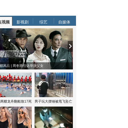
点视频
影视剧
综艺
自媒体
都风云 | 周冬雨任达华演父女
两艘龙舟翻船致17死
男子玩大摆锤被甩飞坠亡