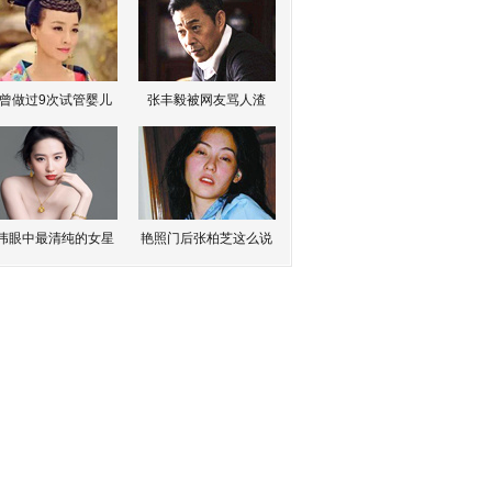
曾做过9次试管婴儿
张丰毅被网友骂人渣
伟眼中最清纯的女星
艳照门后张柏芝这么说