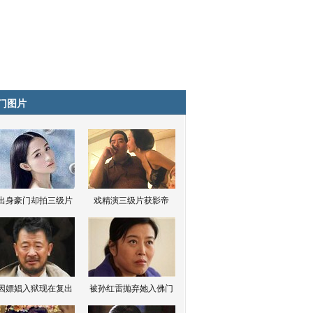
门图片
出身豪门却拍三级片
戏精演三级片获影帝
因嫖娼入狱现在复出
被孙红雷抛弃她入佛门