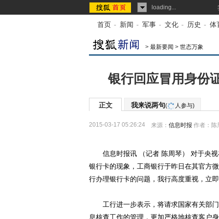
loading...
首页
-
新闻
-
军事
-
文化
-
历史
-
体
>
最新要闻
>
世态万象
银行回应冒用身份
正文
我来说两句
(
人参与)
2015-03-17 05:26:24
来源：
信息时报
作者：陈
信息时报讯 （记者 陈周琴） 对于央视
银行卡的现象，工商银行于昨日在其官方微
行办理银行卡的问题，我行高度重视，立即
工行进一步表示，将请求国家有关部门支
息核查工作的管理，更加严格地核查客户身