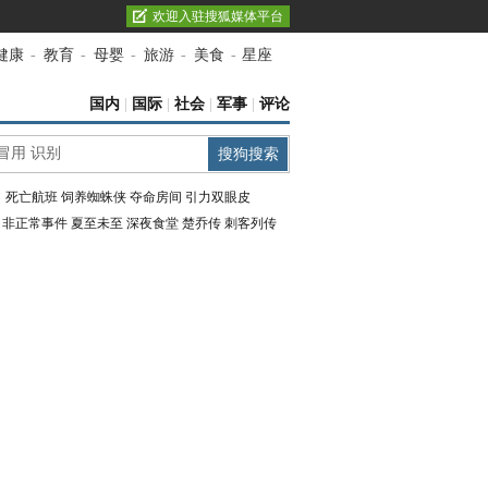
欢迎入驻搜狐媒体平台
健康
-
教育
-
母婴
-
旅游
-
美食
-
星座
国内
|
国际
|
社会
|
军事
|
评论
：
死亡航班
饲养蜘蛛侠
夺命房间
引力双眼皮
：
非正常事件
夏至未至
深夜食堂
楚乔传
刺客列传