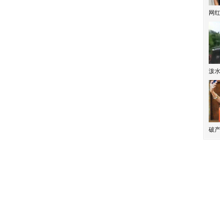
网
泼
破产