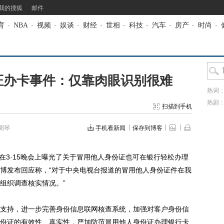
我的搜狐
邮件
育
-
NBA
-
视频
-
娱谈
-
财经
-
世相
-
科技
-
汽车
-
房产
-
时尚
-
证办卡事件：仅靠肉眼识别很难
热词
热剧
扫描到手机
周琴
手机看新闻
保存到博客
在3·15晚会上曝光了关于冒用他人身份证也可在银行轻松办理
博发布回应称，“对于中央电视台报道的冒用他人身份证件在我
组织调查核实情况。”
持，进一步完善身份信息联网核查系统，加强对客户身份信
份证的有效性、真实性，严加防范冒用他人身份证办理银行卡