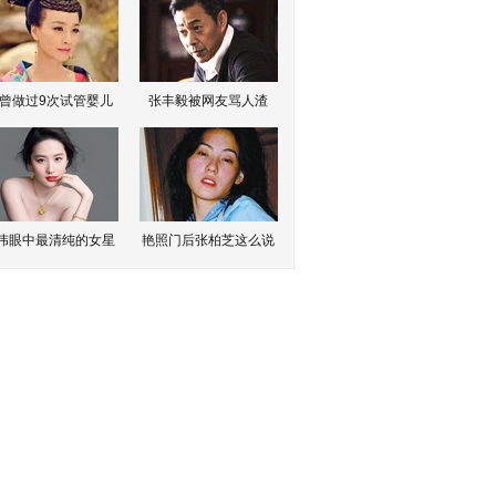
曾做过9次试管婴儿
张丰毅被网友骂人渣
伟眼中最清纯的女星
艳照门后张柏芝这么说