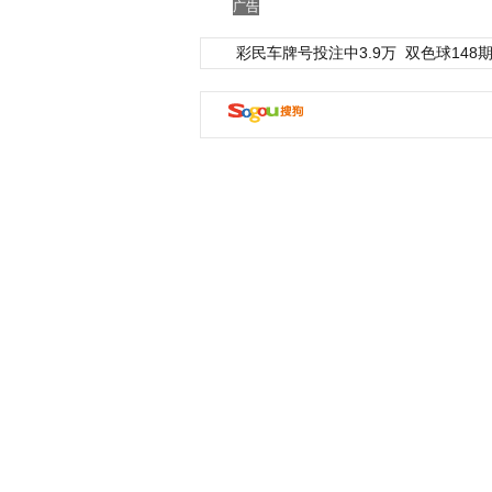
广告
彩民车牌号投注中3.9万
双色球148期