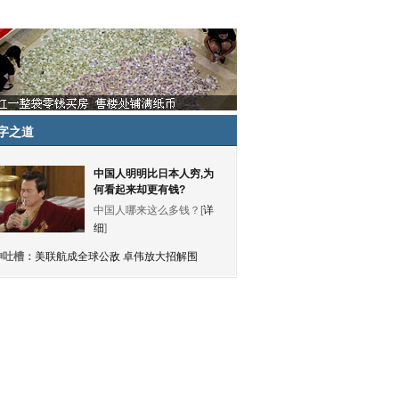
字之道
中国人明明比日本人穷,为
何看起来却更有钱?
中国人哪来这么多钱？[
详
细
]
神吐槽：
美联航成全球公敌 卓伟放大招解围