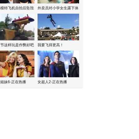
红模特飞机自拍后坠毁
外卖员对小学女生露下体
水节这样玩是作弊好吧
我要飞得更高！
姐妹6-正在热播
女超人2-正在热播