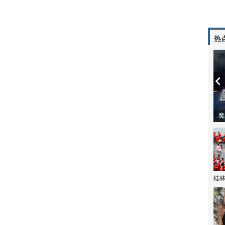
热
潼体验爱情哲学
南方有乔木 | “科创CP”渐入佳境
魔
桂林