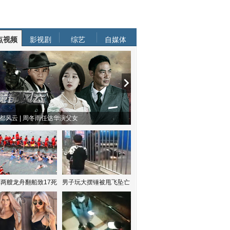
点视频
影视剧
综艺
自媒体
都风云 | 周冬雨任达华演父女
两艘龙舟翻船致17死
男子玩大摆锤被甩飞坠亡