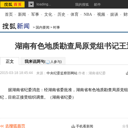
loading...
我的搜狐
邮件
首页
-
新闻
-
军事
-
文化
-
历史
-
体育
-
NBA
-
视频
-
娱谈
-
财
>
国内要闻
>
时事
湖南有色地质勘查局原党组书记王
正文
我来说两句
(
人参与)
2015-03-18 18:45:44
来源：
中央纪委监察部网站
作者：湖南省纪委
据湖南省纪委消息：经湖南省委批准，湖南省有色地质勘查局原党组
纪，目前正接受组织调查。（湖南省纪委）
手机看新闻
分