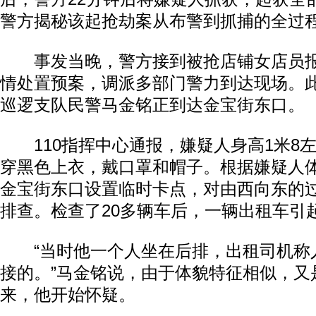
警方揭秘该起抢劫案从布警到抓捕的全过
事发当晚，警方接到被抢店铺女店员报
情处置预案，调派多部门警力到达现场。
巡逻支队民警马金铭正到达金宝街东口。
110指挥中心通报，嫌疑人身高1米8
穿黑色上衣，戴口罩和帽子。根据嫌疑人
金宝街东口设置临时卡点，对由西向东的
排查。检查了20多辆车后，一辆出租车引
“当时他一个人坐在后排，出租司机称
接的。”马金铭说，由于体貌特征相似，又
来，他开始怀疑。