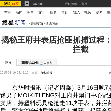
loading...
我的搜狐
邮件
首页
-
新闻
-
军事
-
文化
-
历史
-
体育
-
NBA
-
视频
-
娱谈
-
财
>
最新要闻
>
世态万象
揭秘王府井表店抢匪抓捕过程
拦截
正文
我来说两句
(
人参与)
2015-03-19 04:42:10
来源：
京华时报
京华时报讯（记者周鑫）3月16日晚7
籍男子MOIKITLENG对王府井澳门中心
卖店，持塑料玩具枪抢走11块手表，并拦
后，警方22分钟后将嫌疑人抓获，起获全