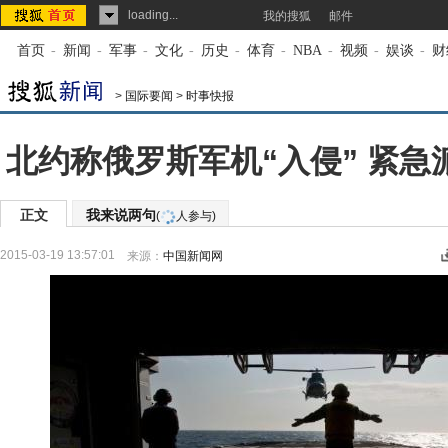
loading...
我的搜狐
邮件
首页
-
新闻
-
军事
-
文化
-
历史
-
体育
-
NBA
-
视频
-
娱谈
-
财
>
国际要闻
>
时事快报
北约称俄罗斯军机“入侵” 紧急
正文
我来说两句
(
人参与)
2015-03-19 13:57:01
来源：
中国新闻网