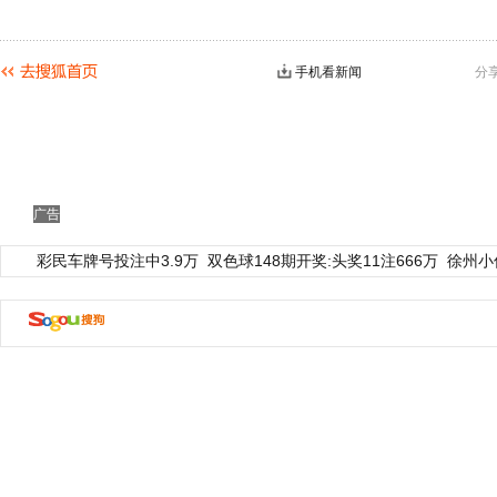
手机看新闻
分
广告
彩民车牌号投注中3.9万
双色球148期开奖:头奖11注666万
徐州小