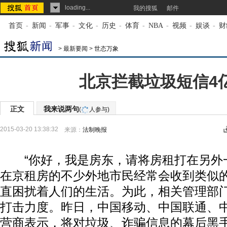
loading...
我的搜狐
邮件
首页
-
新闻
-
军事
-
文化
-
历史
-
体育
-
NBA
-
视频
-
娱谈
-
财
>
最新要闻
>
世态万象
北京拦截垃圾短信4
正文
我来说两句
(
人参与)
2015-03-20 13:38:32
来源：
法制晚报
“你好，我是房东，请将房租打在另外一
在京租房的不少外地市民经常会收到类似
直困扰着人们的生活。为此，相关管理部
打击力度。昨日，中国移动、中国联通、
营商表示，将对垃圾、诈骗信息的幕后黑