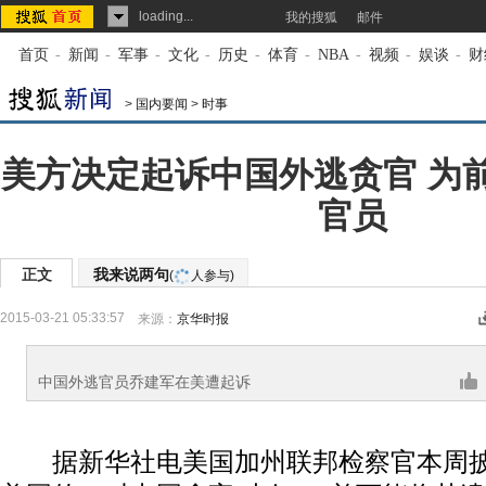
loading...
我的搜狐
邮件
首页
-
新闻
-
军事
-
文化
-
历史
-
体育
-
NBA
-
视频
-
娱谈
-
财
>
国内要闻
>
时事
美方决定起诉中国外逃贪官 为
官员
正文
我来说两句
(
人参与)
2015-03-21 05:33:57
来源：
京华时报
中国外逃官员乔建军在美遭起诉
据新华社电美国加州联邦检察官本周披