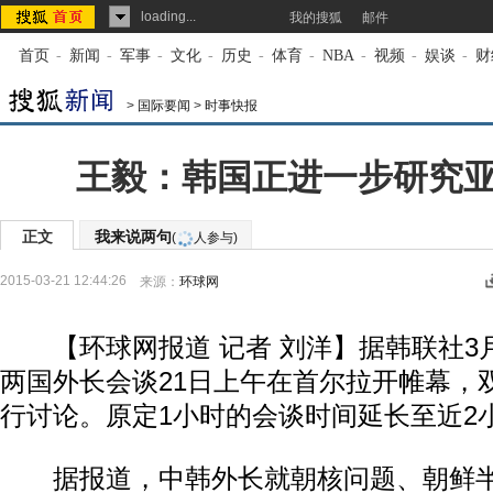
loading...
我的搜狐
邮件
首页
-
新闻
-
军事
-
文化
-
历史
-
体育
-
NBA
-
视频
-
娱谈
-
财
>
国际要闻
>
时事快报
王毅：韩国正进一步研究
正文
我来说两句
(
人参与)
2015-03-21 12:44:26
来源：
环球网
【环球网报道 记者 刘洋】据韩联社3月
两国外长会谈21日上午在首尔拉开帷幕，
行讨论。原定1小时的会谈时间延长至近2
据报道，中韩外长就朝核问题、朝鲜半