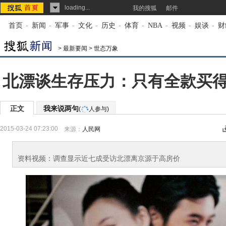
loading...
我的搜狐
邮件
首页
-
新闻
-
军事
-
文化
-
历史
-
体育
-
NBA
-
视频
-
娱谈
-
财
>
最新要闻
>
世态万象
北漂谈生存压力：只有全款买
正文
我来说两句
(
人参与)
2015-03-24 07:23:00
来源：
人民网
资料视频：调查显示近七成受访北漂离京源于高房价