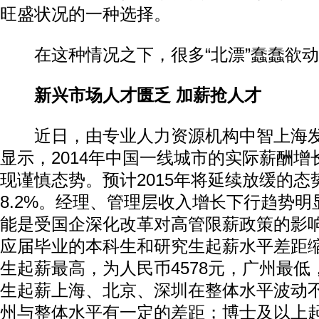
旺盛状况的一种选择。
在这种情况之下，很多“北漂”蠢蠢欲动
新兴市场人才匮乏 加薪抢人才
近日，由专业人力资源机构中智上海发
显示，2014年中国一线城市的实际薪酬增长
动物系恋人啊 | 钟欣潼体验爱情哲学
南方
现谨慎态势。预计2015年将延续放缓的
8.2%。经理、管理层收入增长下行趋势
能是受国企深化改革对高管限薪政策的影
应届毕业的本科生和研究生起薪水平差距
生起薪最高，为人民币4578元，广州最低，
生起薪上海、北京、深圳在整体水平波动
州与整体水平有一定的差距；博士及以上